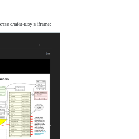
тве слайд-шоу в iframe: