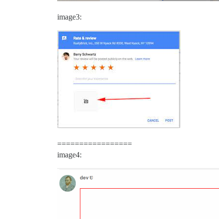
image3:
=================
image4: