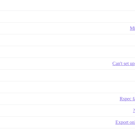
Mi
Can't set up
Rspec fa
Export onl