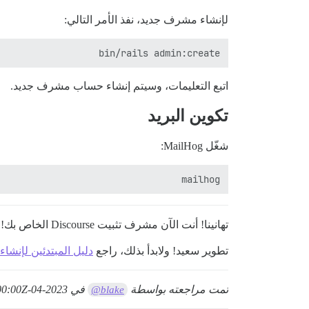
لإنشاء مشرف جديد، نفذ الأمر التالي:
bin/rails admin:create

اتبع التعليمات، وسيتم إنشاء حساب مشرف جديد.
تكوين البريد
شغّل MailHog:
mailhog

تهانينا! أنت الآن مشرف تثبيت Discourse الخاص بك!
تطوير سعيد! ولابدأ بذلك، راجع
دليل المبتدئين لإنشاء إضافا
تمت مراجعته بواسطة
في
2023-04-03T06:00:00Z
@blake