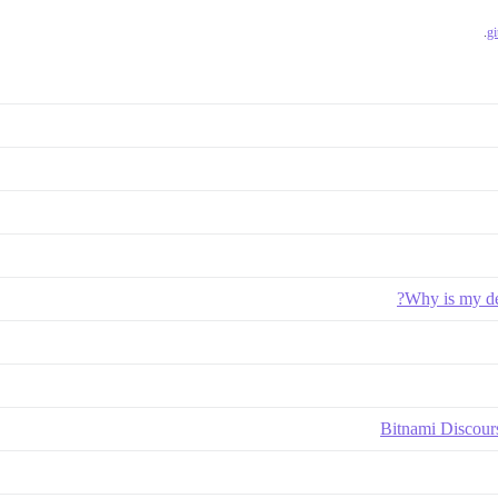
.
Why is my de
Bitnami Discour