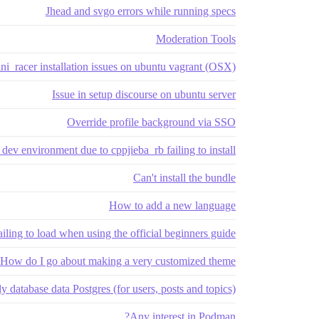
Jhead and svgo errors while running specs
Moderation Tools
ni_racer installation issues on ubuntu vagrant (OSX)
Issue in setup discourse on ubuntu server
Override profile background via SSO
 dev environment due to cppjieba_rb failing to install
Can't install the bundle
How to add a new language
iling to load when using the official beginners guide
How do I go about making a very customized theme?
y database data Postgres (for users, posts and topics)
Any interest in Podman?