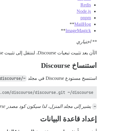
Redis
Node.js
pnpm
**
MailHog
**
ImageMagick
** اختياري
الآن بعد تثبيت تبعيات Discourse، لننتقل إلى تثبيت Discourse نفسه.
استنساخ Discourse
استنسخ مستودع Discourse في مجلد
~/discourse
.com/discourse/discourse.git ~/discourse

~
يشير إلى مجلد المنزل، لذا سيكون كود مصدر Discourse متاحاً في مجلد المنزل الخاص بك.
إعداد قاعدة البيانات