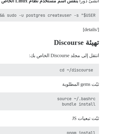
أنشئ دوراً
بنفس اسم مستخدم نظام Linux الخاص بك
&& sudo -u postgres createuser -s "$USER"

[/details]
تهيئة Discourse
انتقل إلى مجلد Discourse الخاص بك:
 cd ~/discourse

ثبّت gems المطلوبة
bundle install

ثبّت تبعيات JS
pnpm install
