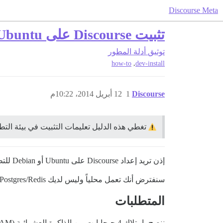
Discourse Meta
تثبيت Discourse على Ubuntu أو Debian للتطوير
توثيق
أدلة المطور
,
how-to
dev-install
Discourse
1
12 أبريل 2014، 10:22م
تغطي هذه الدليل تعليمات التثبيت في بيئة التط
إذن تريد إعداد Discourse على Ubuntu أو Debian للتطوير والعمل عليه؟
سنفترض أنك تعمل محلياً وليس لديك Ruby/Rails/Postgres/Redis مثبتاً على نظام Ubuntu أو Debian الخاص بك. لنبدأ!
المتطلبات
ننصح بامتلاك 4 جيجابايت من الذاكرة العشوائية (RAM) على الأقل ووحدة معالجة مركزية (CPU) بمكونين.