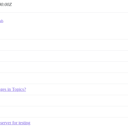
00:00Z
Hub
.
ges in Topics?
rver for testing