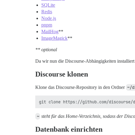
SQLite
Redis
Node.js
pnpm
MailHog
**
ImageMagick
**
** optional
Da wir nun die Discourse-Abhängigkeiten installiert 
Discourse klonen
Klone das Discourse-Repository in den Ordner
~/d
~
steht für das Home-Verzeichnis, sodass der Disc
Datenbank einrichten