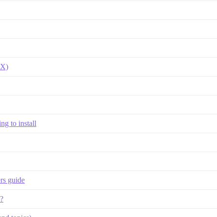
SX)
ng to install
ers guide
e?