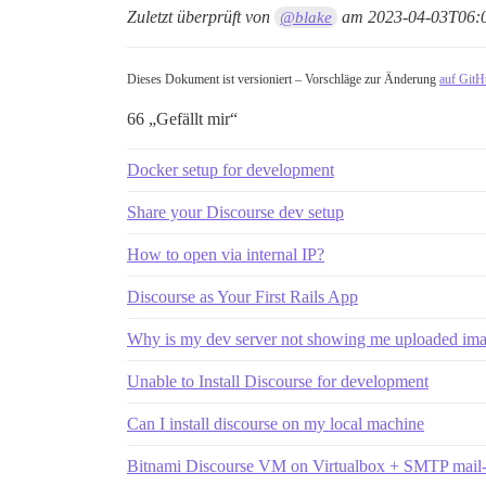
Zuletzt überprüft von
am
2023-04-03T06:
@blake
Dieses Dokument ist versioniert – Vorschläge zur Änderung
auf Git
66 „Gefällt mir“
Docker setup for development
Share your Discourse dev setup
How to open via internal IP?
Discourse as Your First Rails App
Why is my dev server not showing me uploaded ima
Unable to Install Discourse for development
Can I install discourse on my local machine
Bitnami Discourse VM on Virtualbox + SMTP mail-se