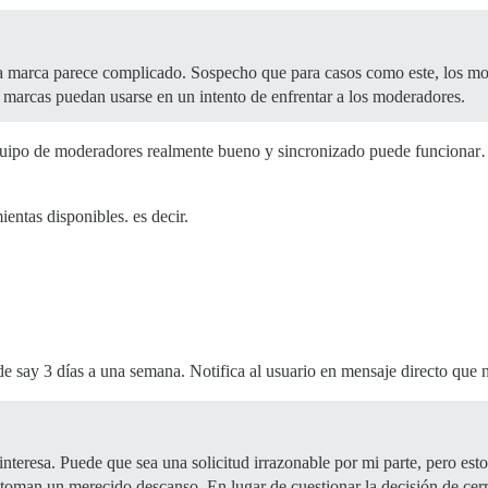
a marca parece complicado. Sospecho que para casos como este, los mod
s marcas puedan usarse en un intento de enfrentar a los moderadores.
equipo de moderadores realmente bueno y sincronizado puede funcionar…
entas disponibles. es decir.
 de say 3 días a una semana. Notifica al usuario en mensaje directo que 
interesa. Puede que sea una solicitud irrazonable por mi parte, pero e
oman un merecido descanso. En lugar de cuestionar la decisión de cerr