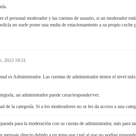
ría.
e el personal moderador y las cuentas de usuario, si un moderador est
policía no suele poner una multa de estacionamiento a su propio coche p
e, 2023 19:31
onal es Administrador. Las cuentas de administrador tienen el nivel máx
ategoría, un administrador puede crear/responder/ver.
d de la categoría. Si a los moderadores no se les da acceso a una categ
parada para la moderación con su cuenta de administrador, más para tare
 mensaje directo debido a un tema que creé al que no podían responde