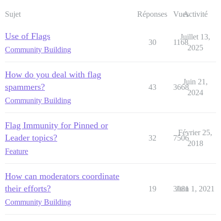
Sujet
Réponses
Vues
Activité
Use of Flags
Juillet 13,
30
1168
2025
Community Building
How do you deal with flag
Juin 21,
spammers?
43
3668
2024
Community Building
Flag Immunity for Pinned or
Février 25,
Leader topics?
32
7506
2018
Feature
How can moderators coordinate
their efforts?
19
3081
Juin 1, 2021
Community Building