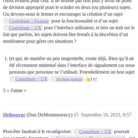
choix évident pour cela. Il ne semble pas non plus y avoir de point
de division approprié pour le scinder en deux (ou plusieurs) sujets.
Ou devons-nous le fermer et encourager la création d’un sujet
pour la fonctionnalité et d’un sujet
Contribute > Feature
pour l’interface utilisateur, et tirer un trait sur le
Contribute > UX
fait que parfois, les sujets doivent être fermés à la discrétion d’un
modérateur pour gérer ces situations ?
(et qui, de manière un peu tangentielle, existe déjà. Bien qu’il ait
été récemment minimisé dans l’interface de signalement car nous
pensions que personne ne l’utilisait. Potentiellement un bon sujet
)
↩︎
Contribute > UX
review-queue
5 « J'aime »
Heliosurge
(Dan DeMontmorency)
15
Septembre 16, 2023, 9:57
Peut-être faudrait-il le recatégoriser.
pourrait
Contribute > UX