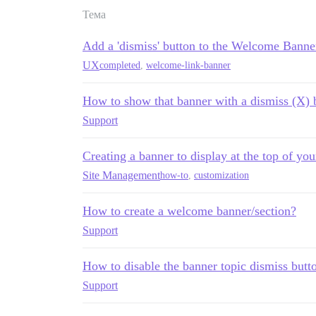
Тема
Add a 'dismiss' button to the Welcome Banne
UX
completed
,
welcome-link-banner
How to show that banner with a dismiss (X) b
Support
Creating a banner to display at the top of your
Site Management
how-to
,
customization
How to create a welcome banner/section?
Support
How to disable the banner topic dismiss butt
Support