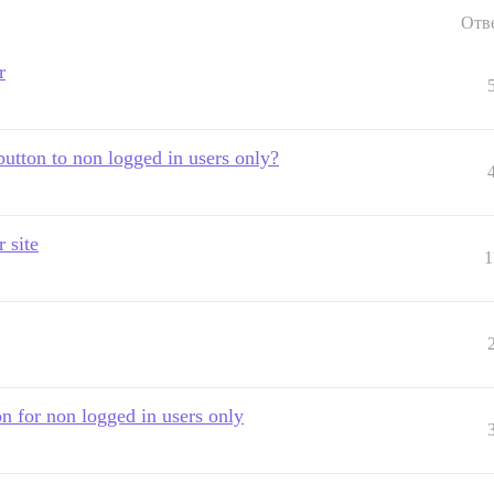
Отв
r
utton to non logged in users only?
 site
1
on for non logged in users only