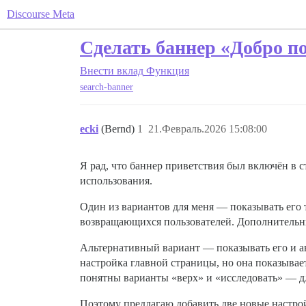
Discourse Meta
Сделать баннер «Добро п
Внести вклад
Функция
search-banner
ecki
(Bernd)
1
21.Февраль.2026 15:08:00
Я рад, что баннер приветствия был включён в с
использования.
Один из вариантов для меня — показывать его 
возвращающихся пользователей. Дополнительны
Альтернативный вариант — показывать его и ав
настройка главной страницы, но она показывает б
понятны варианты «верх» и «исследовать» — д
Поэтому предлагаю добавить две новые настрой