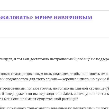
ожаловать» менее навязчивым
тандарт, и хотя он достаточно настраиваемый, всё ещё не подде
только неавторизованным пользователям, чтобы напомнить им о 
й подзаголовок для этого случая — хорошее начало, но лучше б
торизованным пользователям, но только на главной странице (/
аннер, даже если вы переходите на /latest, а latest установлена
ля меня они не имеют существенной разницы?
ки: показывать только авторизованным пользователям или показ