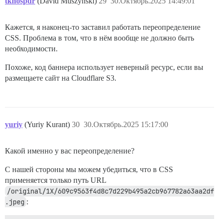
tknospdr
(David Muszynski)
29
30.Октябрь.2025 14:49:01
Кажется, я наконец-то заставил работать переопределение
CSS. Проблема в том, что в нём вообще не должно быть
необходимости.
Похоже, код баннера использует неверный ресурс, если вы
размещаете сайт на Cloudflare S3.
yuriy
(Yuriy Kurant)
30
30.Октябрь.2025 15:17:00
Какой именно у вас переопределение?
С нашей стороны мы можем убедиться, что в CSS
применяется только путь URL
/original/1X/609c9563f4d8c7d229b495a2cb967782a63aa2df
.jpeg
: