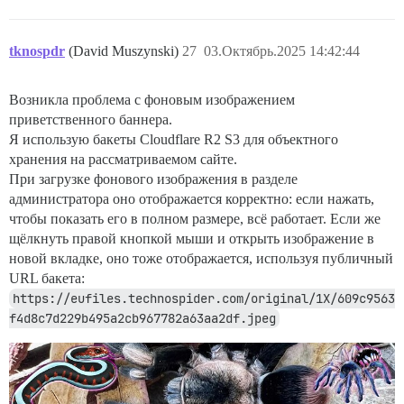
tknospdr
(David Muszynski)
27
03.Октябрь.2025 14:42:44
Возникла проблема с фоновым изображением
приветственного баннера.
Я использую бакеты Cloudflare R2 S3 для объектного
хранения на рассматриваемом сайте.
При загрузке фонового изображения в разделе
администратора оно отображается корректно: если нажать,
чтобы показать его в полном размере, всё работает. Если же
щёлкнуть правой кнопкой мыши и открыть изображение в
новой вкладке, оно тоже отображается, используя публичный
URL бакета:
https://eufiles.technospider.com/original/1X/609c9563
f4d8c7d229b495a2cb967782a63aa2df.jpeg