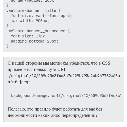
  border-radius: 20px;

}

.welcome-banner__title {

  font-size: var(--font-up-4);

  max-width: 900px;

}

.welcome-banner__subheader {

  font-size: 17px;

  padding-bottom: 20px;

С нашей стороны мы могли бы убедиться, что в CSS
применяется только путь URL
/original/1X/609c9563f4d8c7d229b495a2cb967782a63a
a2df.jpeg
:
Полагаю, это правило будет работать для вас без
необходимости каких-либо переопределений?