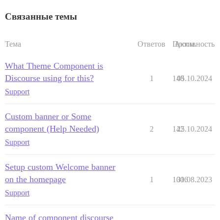
Связанные темы
Тема
Ответов
Просм.
Активность
What Theme Component is
Discourse using for this?
1
148
05.10.2024
Support
Custom banner or Some
component (Help Needed)
2
142
25.10.2024
Support
Setup custom Welcome banner
on the homepage
1
1006
31.08.2023
Support
Name of component discourse