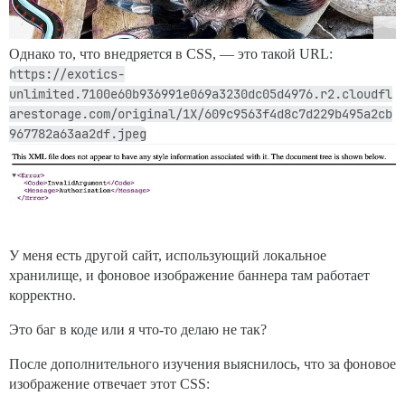
Однако то, что внедряется в CSS, — это такой URL:
https://exotics-
unlimited.7100e60b936991e069a3230dc05d4976.r2.cloudfl
arestorage.com/original/1X/609c9563f4d8c7d229b495a2cb
967782a63aa2df.jpeg
У меня есть другой сайт, использующий локальное
хранилище, и фоновое изображение баннера там работает
корректно.
Это баг в коде или я что-то делаю не так?
После дополнительного изучения выяснилось, что за фоновое
изображение отвечает этот CSS: