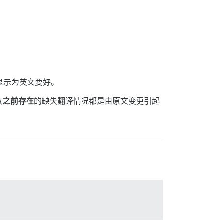
句显示为英文要好。
数
之前存在
的缺失翻译情况都是由原文变更引起