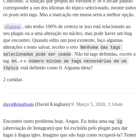
Concordo. A solução que propus no Pavilion é: se o locale padrão
corresponder a um dos idiomas do tópico selecionado, mostre todos
os posts sem tags. Mas a marcação em massa seria a melhor opção.
, não tenho 100% de certeza se isso está relacionado ao
@angus
seu plugin ou a uma alteração no núcleo, mas pode haver um bug
que encontrei. Quando edito um post existente, faço algumas
alterações e tento salvar, recebo o erro
Nenhuma das tags 
selecionadas pode ser usada
. Não há tags definidas, exceto a
tag
en
, e o
número mínimo de tags necessárias em um 
tópico
está definido como 0. Alguma ideia?
2 curtidas
davidkingham
(David Kingham)
9
Março 5, 2020, 1:14am
Encontrei outro problema hoje, Angus. Eu tinha uma tag
ig
(abreviação de Instagram) que foi excluída pelo plugin para dar
lugar à língua igbo. Imagino que não haja como recuperá-la? Tentei