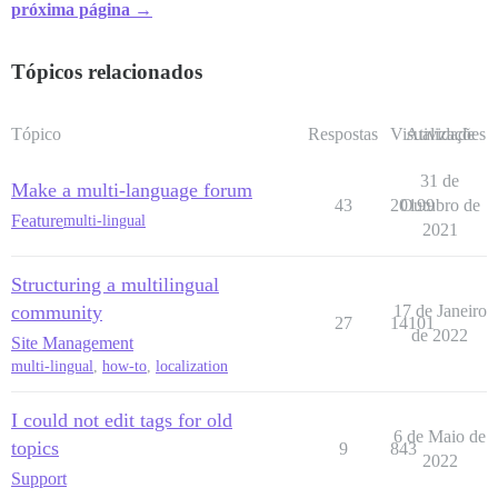
próxima página →
Tópicos relacionados
Tópico
Respostas
Visualizações
Atividade
31 de
Make a multi-language forum
43
20199
Outubro de
Feature
multi-lingual
2021
Structuring a multilingual
community
17 de Janeiro
27
14101
de 2022
Site Management
multi-lingual
,
how-to
,
localization
I could not edit tags for old
6 de Maio de
topics
9
843
2022
Support