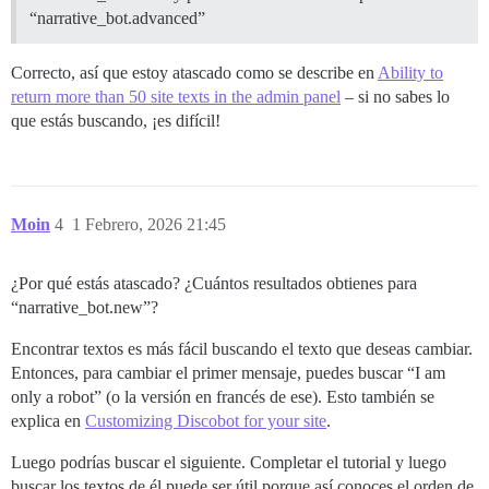
“narrative_bot.advanced”
Correcto, así que estoy atascado como se describe en
Ability to
return more than 50 site texts in the admin panel
– si no sabes lo
que estás buscando, ¡es difícil!
Moin
4
1 Febrero, 2026 21:45
¿Por qué estás atascado? ¿Cuántos resultados obtienes para
“narrative_bot.new”?
Encontrar textos es más fácil buscando el texto que deseas cambiar.
Entonces, para cambiar el primer mensaje, puedes buscar “I am
only a robot” (o la versión en francés de ese). Esto también se
explica en
Customizing Discobot for your site
.
Luego podrías buscar el siguiente. Completar el tutorial y luego
buscar los textos de él puede ser útil porque así conoces el orden de