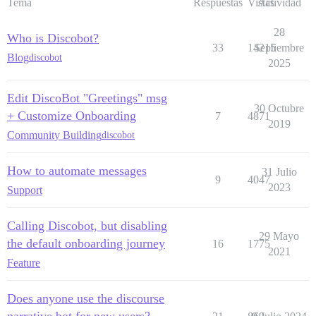
Tema
Respuestas
Vistas
Actividad
28
Who is Discobot?
33
14215
Septiembre
Blog
discobot
2025
Edit DiscoBot "Greetings" msg
30 Octubre
+ Customize Onboarding
7
4871
2019
Community Building
discobot
How to automate messages
31 Julio
9
4047
2023
Support
Calling Discobot, but disabling
29 Mayo
the default onboarding journey
16
1775
2021
Feature
Does anyone use the discourse
narrative bot for new users?