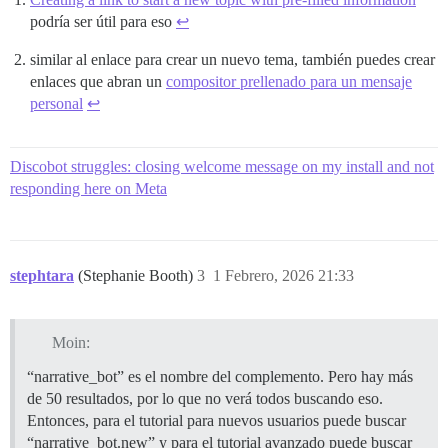
podría ser útil para eso
↩︎
similar al enlace para crear un nuevo tema, también puedes crear
enlaces que abran un
compositor prellenado para un mensaje
personal
↩︎
Discobot struggles: closing welcome message on my install and not
responding here on Meta
stephtara
(Stephanie Booth)
3
1 Febrero, 2026 21:33
Moin:
“narrative_bot” es el nombre del complemento. Pero hay más
de 50 resultados, por lo que no verá todos buscando eso.
Entonces, para el tutorial para nuevos usuarios puede buscar
“narrative_bot.new” y para el tutorial avanzado puede buscar