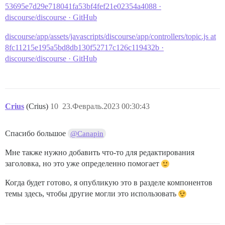
53695e7d29e718041fa53bf4fef21e02354a4088 ·
discourse/discourse · GitHub
discourse/app/assets/javascripts/discourse/app/controllers/topic.js at
8fc11215e195a5bd8db130f52717c126c119432b ·
discourse/discourse · GitHub
Crius
(Crius)
10
23.Февраль.2023 00:30:43
Спасибо большое
@Canapin
Мне также нужно добавить что-то для редактирования
заголовка, но это уже определенно помогает
Когда будет готово, я опубликую это в разделе компонентов
темы здесь, чтобы другие могли это использовать