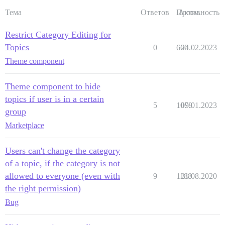
Тема
Ответов
Просм.
Активность
Restrict Category Editing for
Topics
0
660
24.02.2023
Theme component
Theme component to hide
topics if user is in a certain
5
1078
09.01.2023
group
Marketplace
Users can't change the category
of a topic, if the category is not
allowed to everyone (even with
9
1188
21.08.2020
the right permission)
Bug