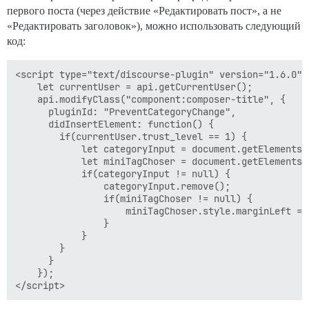
первого поста (через действие «Редактировать пост», а не
«Редактировать заголовок»), можно использовать следующий
код:
<script type="text/discourse-plugin" version="1.6.0">

    let currentUser = api.getCurrentUser();

    api.modifyClass("component:composer-title", {

      pluginId: "PreventCategoryChange",

      didInsertElement: function() {

        if(currentUser.trust_level == 1) {

            let categoryInput = document.getElementsB
            let miniTagChoser = document.getElementsB
            if(categoryInput != null) {

                categoryInput.remove();

                if(miniTagChoser != null) {

                    miniTagChoser.style.marginLeft = '
                }

            }

        }

      }

    });
