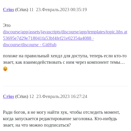
Crius
(Crius)
11
23.Февраль.2023 00:35:19
Это
discourse/app/assets/javascripts/discourse/app/templates/topic.hbs at
53695e7d29e718041fa53bf4fef21e02354a4088 ·
discourse/discourse · GitHub
похоже на правильный хендл для доступа, теперь если кто-то
знает, как взаимодействовать с ним через компонент темы…
Crius
(Crius)
12
23.Февраль.2023 16:27:24
Ради богов, я не могу найти хук, чтобы отследить момент,
когда запускается редактирование заголовка. Кто-нибудь
знает, на что можно подписаться?