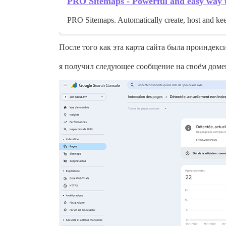
PRO Sitemaps - Powerful and easy way to
PRO Sitemaps. Automatically create, host and ke
После того как эта карта сайта была проиндекс
я получил следующее сообщение на своём домен