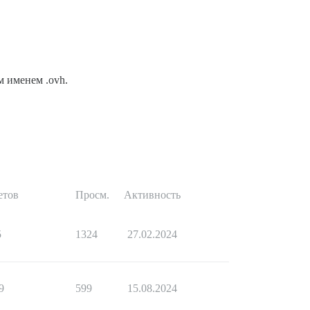
м именем .ovh.
етов
Просм.
Активность
5
1324
27.02.2024
9
599
15.08.2024