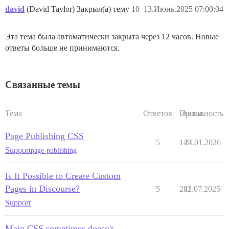
david
(David Taylor) Закрыл(а) тему
10
13.Июнь.2025 07:00:04
Эта тема была автоматически закрыта через 12 часов. Новые
ответы больше не принимаются.
Связанные темы
Тема
Ответов
Просм.
Активность
Page Publishing CSS
5
143
24.01.2026
Support
page-publishing
Is It Possible to Create Custom
Pages in Discourse?
5
282
11.07.2025
Support
Main CSS sometimes doesn't