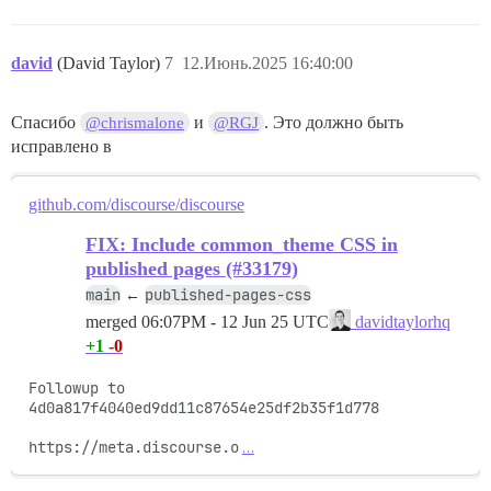
david
(David Taylor)
7
12.Июнь.2025 16:40:00
Спасибо
и
. Это должно быть
@chrismalone
@RGJ
исправлено в
github.com/discourse/discourse
FIX: Include common_theme CSS in
published pages (#33179)
main
published-pages-css
←
merged
06:07PM - 12 Jun 25 UTC
davidtaylorhq
+1
-0
Followup to 
4d0a817f4040ed9dd11c87654e25df2b35f1d778

https://meta.discourse.o
…