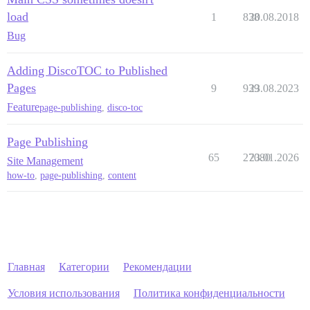
load
1
838
20.08.2018
Bug
Adding DiscoTOC to Published
Pages
9
939
23.08.2023
Feature
page-publishing
,
disco-toc
Page Publishing
65
27080
23.01.2026
Site Management
how-to
,
page-publishing
,
content
Главная
Категории
Рекомендации
Условия использования
Политика конфиденциальности