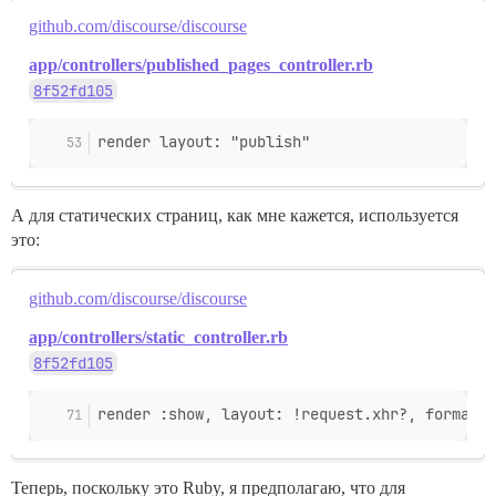
github.com/discourse/discourse
app/controllers/published_pages_controller.rb
8f52fd105
render layout: "publish"
А для статических страниц, как мне кажется, используется
это:
github.com/discourse/discourse
app/controllers/static_controller.rb
8f52fd105
render :show, layout: !request.xhr?, formats:
Теперь, поскольку это Ruby, я предполагаю, что для