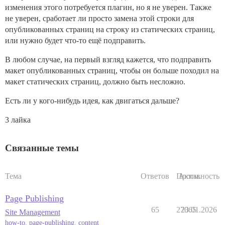
изменения этого потребуется плагин, но я не уверен. Также
не уверен, сработает ли просто замена этой строки для
опубликованных страниц на строку из статических страниц,
или нужно будет что-то ещё подправить.
В любом случае, на первый взгляд кажется, что подправить
макет опубликованных страниц, чтобы он больше походил на
макет статических страниц, должно быть несложно.
Есть ли у кого-нибудь идея, как двигаться дальше?
3 лайка
Связанные темы
Тема
Ответов
Просм.
Активность
Page Publishing
65
27065
23.01.2026
Site Management
how-to
,
page-publishing
,
content