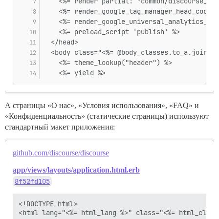
    <%= render partial: "common/discourse_pub
    <%= render_google_tag_manager_head_code %
    <%= render_google_universal_analytics_cod
    <%= preload_script 'publish' %>
  </head>
  <body class="<%= @body_classes.to_a.join(' 
    <%= theme_lookup("header") %>
    <%= yield %>
А страницы «О нас», «Условия использования», «FAQ» и
«Конфиденциальность» (статические страницы) используют
стандартный макет приложения:
github.com/discourse/discourse
app/views/layouts/application.html.erb
8f52fd105
<!DOCTYPE html>

<html lang="<%= html_lang %>" class="<%= html_classe