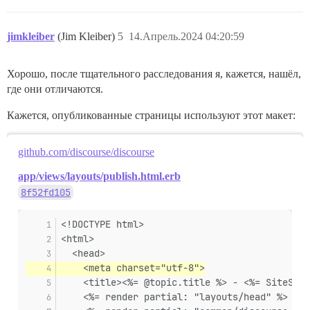
jimkleiber
(Jim Kleiber)
5
14.Апрель.2024 04:20:59
Хорошо, после тщательного расследования я, кажется, нашёл,
где они отличаются.
Кажется, опубликованные страницы используют этот макет:
github.com/discourse/discourse
app/views/layouts/publish.html.erb
8f52fd105
<!DOCTYPE html>
<html>
  <head>
    <meta charset="utf-8">
    <title><%= @topic.title %> - <%= SiteSett
    <%= render partial: "layouts/head" %>