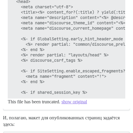
  <head>

    <meta charset="utf-8">

    <title><%= content_for?(:title) ? yield(:title)
    <meta name="description" content="<%= @descript
    <meta name="discourse_theme_id" content="<%= the
    <meta name="discourse_current_homepage" content
    <%- if GlobalSetting.early_hint_header_mode == "
      <%= render partial: "common/discourse_preload_
    <%- end %>

    <%= render partial: "layouts/head" %>

    <%= discourse_csrf_tags %>

    <%- if SiteSetting.enable_escaped_fragments? %>

      <meta name="fragment" content="!">

    <%- end %>

This file has been truncated.
show original
И, полагаю, макет для опубликованных страниц задаётся
здесь: