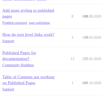
Add more styling to published
pages
8
689
06.08.2020
Feature
completed
,
page-publishing
How do root level links work?
3
103
29.03.2026
Support
Published Pages for
documentation?
13
257
25.02.2026
Community Building
Table of Contents not working
on Published Pages
1
860
07.10.2020
Support