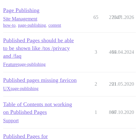
Page Publishing
65
27047
23.01.2026
Site Management
how-to
,
page-publishing
,
content
Published Pages should be able
to be shown like /tos /privacy
3
469
14.04.2024
and /faq
Feature
page-publishing
Published pages missing favicon
2
291
21.05.2020
UX
page-publishing
Table of Contents not working
on Published Pages
1
860
07.10.2020
Support
Published Pages for