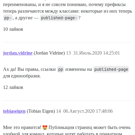
переименованы, и я не совсем понимаю, почему префиксы
теперь различаются между классами: некоторые из них теперь
pp-
, а другие —
published-page-
?
10 лайков
jordan.vidrine
(Jordan Vidrine)
13
31.Июль.2020 14:25:01
Ах да! Вы правы, ссылки
pp
изменены на
published-page
для единообразия.
12 лайков
tobiaseigen
(Tobias Eigen)
14
06.Август.2020 17:48:06
Мне это нравится!
Публикация страниц может быть очень
удобной для команд, которые хотят работать в приватном