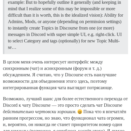
example: But to hopefully outline it generally (and keeping in
mind that I realize some of this may be impossible or more
difficult than it is worth, this is the idealized vision): Ability for
Admins, Mods, or anyone (depending on permission settings)
to instantly create Topics in Discourse from one (or more)
messages in Discord with super simple UI, e.g. right-click. UI
to select Category and tags (optionally) for new Topic Multi-
se…
В целом меня очень интересует интерфейс между
синхронным (чат) и асинхронным (форум и т. д.)
обсуждением. Я считаю, что у Discourse есть наилучшие
возможности для объединения этого здесь, поэтому
интегрированная функция чата выглядит потрясающе.
Возможно, лучший шанс для более естественного перехода от
Discord к чату Discourse — это просто сделать чат Discourse
действительно чертовски хорошим
.
Пока что я впечатлён
ранним прогрессом, но знаю, что функционал чата огромен,
и, вероятно, он никогда не станет приоритетом номер один
для команды (возможно, я ошибаюсь насчёт этого). Я думаю,