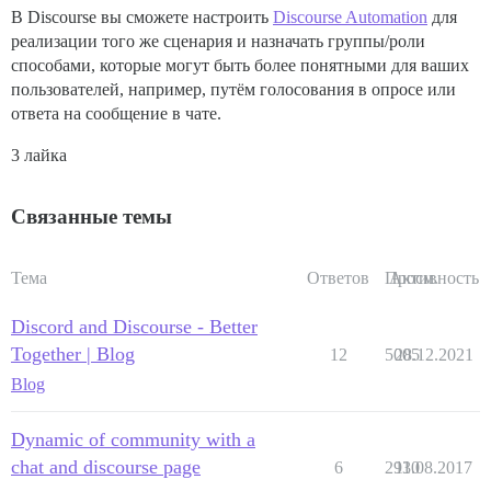
В Discourse вы сможете настроить
Discourse Automation
для
реализации того же сценария и назначать группы/роли
способами, которые могут быть более понятными для ваших
пользователей, например, путём голосования в опросе или
ответа на сообщение в чате.
3 лайка
Связанные темы
Тема
Ответов
Просм.
Активность
Discord and Discourse - Better
Together | Blog
12
5005
28.12.2021
Blog
Dynamic of community with a
chat and discourse page
6
2930
11.08.2017