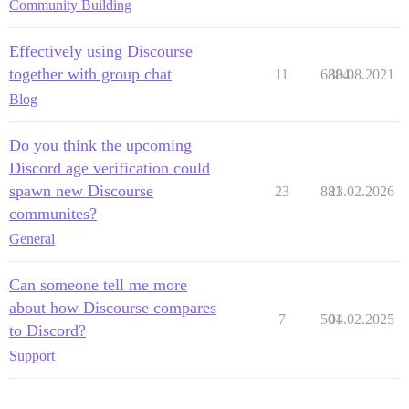
Community Building
Effectively using Discourse
together with group chat
11
6884
30.08.2021
Blog
Do you think the upcoming
Discord age verification could
spawn new Discourse
23
881
23.02.2026
communites?
General
Can someone tell me more
about how Discourse compares
7
501
04.02.2025
to Discord?
Support