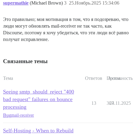
supermathie
(Michael Brown)
3
25.Ноябрь.2025 15:34:06
Это правильно; моя мотивация в том, что я подозреваю, что
люди могут обновлять mail-receiver не так часто, как
Discourse, поэтому я хочу убедиться, что эти люди всё равно
получат исправление.
Связанные темы
Тема
Ответов
Просм.
Активность
Seeing smtp_should_reject "400
bad request" failures on bounce
13
307
24.11.2025
processing
Bug
mail-receiver
Self-Hosting - When to Rebuild