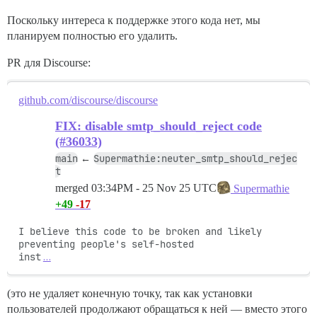
Поскольку интереса к поддержке этого кода нет, мы
планируем полностью его удалить.
PR для Discourse:
github.com/discourse/discourse
FIX: disable smtp_should_reject code
(#36033)
main
Supermathie:neuter_smtp_should_rejec
←
t
merged
03:34PM - 25 Nov 25 UTC
Supermathie
+49
-17
I believe this code to be broken and likely 
preventing people's self-hosted

inst
…
(это не удаляет конечную точку, так как установки
пользователей продолжают обращаться к ней — вместо этого