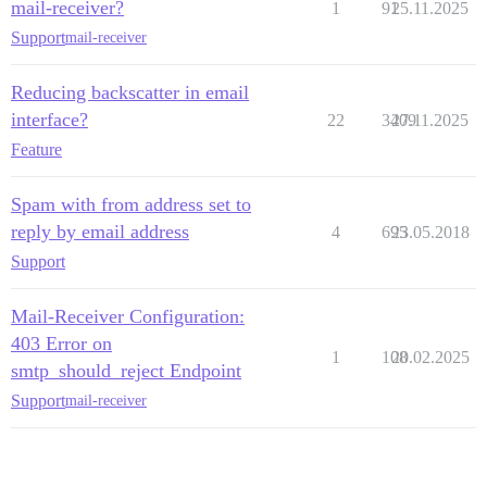
mail-receiver?
1
91
25.11.2025
Support
mail-receiver
Reducing backscatter in email
interface?
22
3409
27.11.2025
Feature
Spam with from address set to
reply by email address
4
695
23.05.2018
Support
Mail-Receiver Configuration:
403 Error on
1
108
20.02.2025
smtp_should_reject Endpoint
Support
mail-receiver