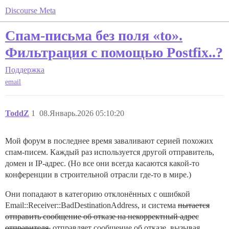
Discourse Meta
Спам-письма без поля «to».
Фильтрация с помощью Postfix..?
Поддержка
email
ToddZ
1
08.Январь.2026 05:10:20
Мой форум в последнее время заваливают серией похожих
спам-писем. Каждый раз используется другой отправитель,
домен и IP-адрес. (Но все они всегда касаются какой-то
конференции в строительной отрасли где-то в мире.)
Они попадают в категорию отклонённых с ошибкой
Email::Receiver::BadDestinationAddress, и система
пытается
отправить сообщение об отказе на некорректный адрес
отправителя.
отправляет сообщение об отказе, вызывая