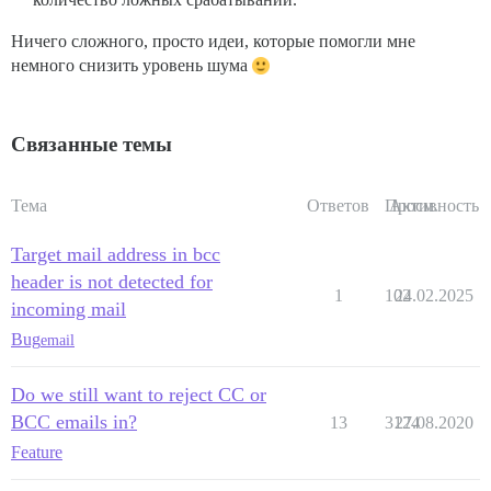
Ничего сложного, просто идеи, которые помогли мне
немного снизить уровень шума
Связанные темы
Тема
Ответов
Просм.
Активность
Target mail address in bcc
header is not detected for
1
102
24.02.2025
incoming mail
Bug
email
Do we still want to reject CC or
BCC emails in?
13
3124
27.08.2020
Feature