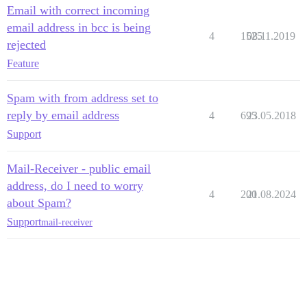
Email with correct incoming
email address in bcc is being
4
1525
08.11.2019
rejected
Feature
Spam with from address set to
reply by email address
4
695
23.05.2018
Support
Mail-Receiver - public email
address, do I need to worry
4
200
21.08.2024
about Spam?
Support
mail-receiver