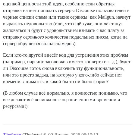
оценкой ценности этой идеи, особенно если обратная
отправка начнёт попадать серверы Discourse пользователей в
чёрные списки спама или такие сервисы, как Mailgun, начнут
выражать недовольство (или, что ещё хуже, они
не
станут
жаловаться и будут с удовольствием взимать с вас плату за
отправку
огромного
количества поддельных писем, когда на
сервер обрушится волна спамеров).
Если кто-то другой внесёт код для устранения этих проблем
(например, парсинг заголовков вместо конверта и т. д.), будет
ли Discourse готов снова включить эту функциональность,
или это просто задача, на которую у кого-либо сейчас нет
времени заниматься в какой бы то ни было форме?
(В любом случае всё нормально, я полностью понимаю, что
все делают всё возможное с ограниченными временем и
ресурсами!)
Thefacto
(Thefacto)
6
09.Январь.2026 05:19:13