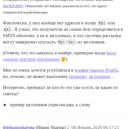
backscatter
.
Обновление: нет никаких доказательств того, что адреса
отправителей недействительны.
Фактически, у них вообще нет адресов в полях
to:
или
cc:
. Я узнал, что получатели
на самом деле
определяются в
SMTP-оболочке, а не в заголовках, и что системы рассылки
могут намеренно опускать
to:
/
cc:
из заголовков.
(Отмечу, что это началось в ноябре, примерно когда
было
удалено быстрое отклонение
)
Мне не очень хочется углубляться в
конфигурацию Postfix
,
но, похоже, он может выполнять
проверку заголовков
…
Интересно, пробовал ли кто-то это уже и есть ли какие-то
советы?
пример заголовков спам-письма, к слову
itsbhanusharma
(Bhanu Sharma)
2
08.Январь.2026 06:17:21