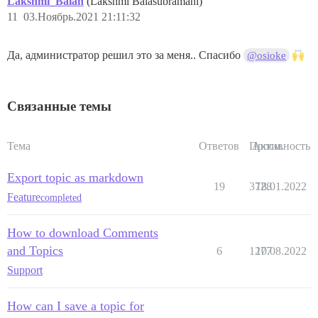
Lakshmi_Balan
(Lakshmi Balasubramani)
11
03.Ноябрь.2021 21:11:32
Да, администратор решил это за меня.. Спасибо
@osioke
Связанные темы
Тема
Ответов
Просм.
Активность
Export topic as markdown
19
3728
18.01.2022
Feature
completed
How to download Comments
and Topics
6
1277
10.08.2022
Support
How can I save a topic for