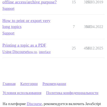
offline access/archive purpose?
15
3153
24.03.2019
Support
How to print or export very
long topics
7
3535
04.04.2022
Support
Printing a topic as a PDF
25
4521
16.12.2025
Using Discourse
how-to
,
interface
Главная
Категории
Рекомендации
Условия использования
Политика конфиденциальности
На платформе
Discourse
, рекомендуется включить JavaScript