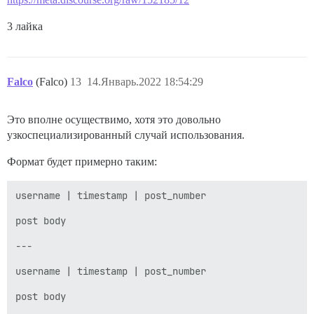
    }

    private void displayCards() {

3 лайка
        System.out.println("ВОТ ДВЕ СЛЕДУЮЩИЕ КАРТЫ: "
        System.out.println(firstCard.getName());

        System.out.println(secondCard.getName());

    }

Falco
(Falco)
13
14.Январь.2022 18:54:29
    // Выдать две карты дилера и сохранить их для дал
    // Убедиться, что первая карта имеет меньшее значе
Это вполне осуществимо, хотя это довольно
    private void drawCards() {

узкоспециализированный случай использования.
        do {

Формат будет примерно таким:
            firstCard = randomCard();

            secondCard = randomCard();

        } while (firstCard.getValue() >= secondCard.ge
username | timestamp | post_number

    }

post body

    // Создать случайную карту

    private Card randomCard() {

---

        return new Card((int) (Math.random()

                * (HIGH_CARD_RANGE - LOW_CARD_RANGE +
username | timestamp | post_number

    }

post body

    public void intro() {
