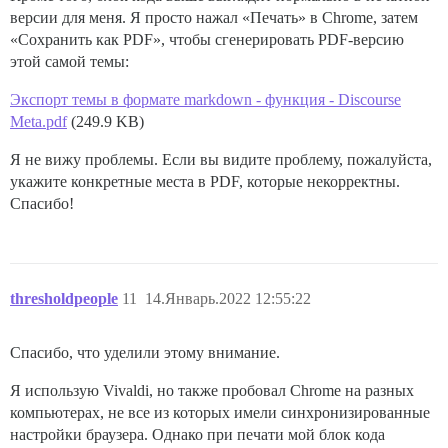
версии для меня. Я просто нажал «Печать» в Chrome, затем
    public AceyDucey() {

«Сохранить как PDF», чтобы сгенерировать PDF-версию
        // Инициализация суммы денег игрока

этой самой темы:
        playerAmount = 100;

Экспорт темы в формате markdown - функция - Discourse
        // Инициализация сканера клавиатуры

        kbScanner = new Scanner(System.in);

Meta.pdf
(249.9 KB)
    }

Я не вижу проблемы. Если вы видите проблему, пожалуйста,
    // Метод «Играть снова» — публичный метод, вызыва
укажите конкретные места в PDF, которые некорректны.
    // Если игрок вводит YES, то игра может быть сыгр
Спасибо!
    // иначе нет (false)

    public boolean playAgain() {

        System.out.println();

        System.out.println("ИЗВИНИ, ДРУГ, НО ТЫ ПРОИГР
        System.out.println();

        System.out.println();

thresholdpeople
11
14.Январь.2022 12:55:22
        System.out.print("ПОПРОБОВАТЬ СНОВА (ДА ИЛИ НЕ
        String playAgain = kbScanner.next().toUpperCas
        System.out.println();

Спасибо, что уделили этому внимание.
        System.out.println();

        if (playAgain.equals("YES")) {

Я использую Vivaldi, но также пробовал Chrome на разных
            return true;

компьютерах, не все из которых имели синхронизированные
        } else {

настройки браузера. Однако при печати мой блок кода
            System.out.println("ОК, НАДЕЮСЬ, ТЕБЕ БЫЛО