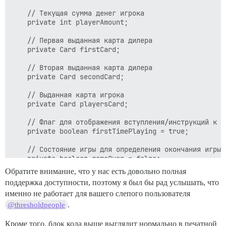
    // Текущая сумма денег игрока

    private int playerAmount;

    // Первая выданная карта дилера

    private Card firstCard;

    // Вторая выданная карта дилера

    private Card secondCard;

    // Выданная карта игрока

    private Card playersCard;

    // Флаг для отображения вступления/инструкций к иг
    private boolean firstTimePlaying = true;

    // Состояние игры для определения окончания игры

    private boolean gameOver = false;

Обратите внимание, что у нас есть довольно полная
    // Используется для ввода с клавиатуры

поддержка доступности, поэтому я был бы рад услышать, что
    private final Scanner kbScanner;

именно не работает для вашего слепого пользователя
    // Постоянные значения для карт из колоды — 2 мин
.
@thresholdpeople
    public static final int LOW_CARD_RANGE = 2;

    public static final int HIGH_CARD_RANGE = 14;

Кроме того, блок кода выше выглядит нормально в печатной