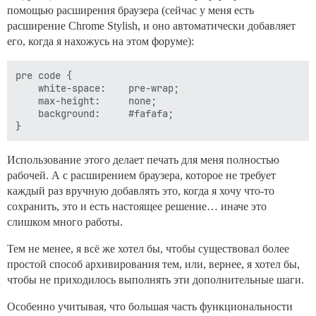
                playerAmount -= betAmount;

помощью расширения браузера (сейчас у меня есть
                // У игрока закончились деньги?

расширение Chrome Stylish, и оно автоматически добавляет
                if (playerAmount <= 0) {

его, когда я нахожусь на этом форуме):
                    gameOver = true;

                }

            }

pre code {

    white-space: 	pre-wrap;

        } while (!gameOver); // Продолжать играть, по
    max-height: 	none;

    }

    background: 	#fafafa;

    // Метод для определения, выиграл ли игрок (возвр
    // Чтобы выиграть, карта игрока должна находиться
Использование этого делает печать для меня полностью
    // включительно.

    private boolean playerWon() {

рабочей. А с расширением браузера, которое не требует
        // Победитель

каждый раз вручную добавлять это, когда я хочу что-то
        return (playersCard.getValue() >= firstCard.ge
сохранить, это и есть настоящее решение… иначе это
                && playersCard.getValue() <= secondCar
слишком много работы.
    }

Тем не менее, я всё же хотел бы, чтобы существовал более
    private void displayPlayerCard() {

простой способ архивирования тем, или, вернее, я хотел бы,
        System.out.println(playersCard.getName());

чтобы не приходилось выполнять эти дополнительные шаги.
    }

Особенно учитывая, что большая часть функциональности
    // Получить ставку игрока и вернуть сумму
