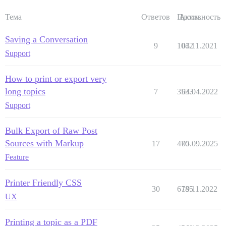
Тема
Ответов
Просм.
Активность
Saving a Conversation
9
1042
03.11.2021
Support
How to print or export very
long topics
7
3533
04.04.2022
Support
Bulk Export of Raw Post
Sources with Markup
17
470
05.09.2025
Feature
Printer Friendly CSS
30
6785
19.11.2022
UX
Printing a topic as a PDF