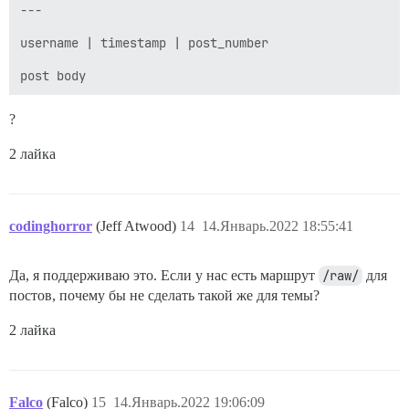
        System.out.println("ИГРА В КАРТЫ ACEY DUCEY");
---

        System.out.println("CREATIVE COMPUTING  MORRI
        System.out.println();

username | timestamp | post_number

        System.out.println();

        System.out.println("ACEY-DUCEY ИГРАЕТСЯ СЛЕДУЮ
        System.out.println("ДИЛЕР (КОМПЬЮТЕР) ВЫДАЁТ 
        System.out.println("У ВАС ЕСТЬ ВОЗМОЖНОСТЬ СД
        System.out.println("ОТ ТОГО, СЧИТАЕТЕ ЛИ ВЫ, 
?
        System.out.println("ЗНАЧЕНИЕ МЕЖДУ ДВУМЯ ПЕРВЫ
        System.out.println("ЕСЛИ ВЫ НЕ ХОТИТЕ ДЕЛАТЬ 
2 лайка
    }

codinghorror
(Jeff Atwood)
14
14.Январь.2022 18:55:41
Да, я поддерживаю это. Если у нас есть маршрут
/raw/
для
постов, почему бы не сделать такой же для темы?
2 лайка
Falco
(Falco)
15
14.Январь.2022 19:06:09