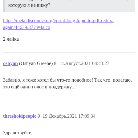
которую я не вижу?
https://meta.discourse.org/t/print-long-topic-to-pdf-redux-
again/44639/37?u=falco
2 лайка
oshyan
(Oshyan Greene)
8
14.Август.2021 04:43:27
Забавно, я тоже хотел бы что-то подобное! Так что, полагаю,
это ещё один голос в поддержку…
thresholdpeople
9
19.Декабрь.2021 17:09:34
Здравствуйте,