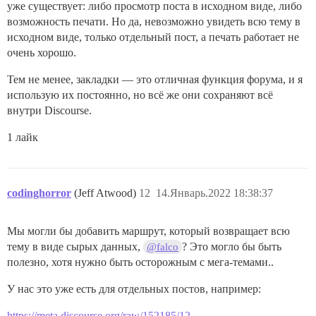
уже существует: либо просмотр поста в исходном виде, либо
    // 0 считается допустимой ставкой, но ставка боль
возможность печати. Но да, невозможно увидеть всю тему в
    // метод будет повторяться, пока не будет введена
    private int getBet() {

исходном виде, только отдельный пост, а печать работает не
        boolean validBet = false;

очень хорошо.
        int amount;

        do {

Тем не менее, закладки — это отличная функция форума, и я
            System.out.print("КАКАЯ ВАША СТАВКА ");

использую их постоянно, но всё же они сохраняют всё
            amount = kbScanner.nextInt();

внутри Discourse.
            if (amount == 0) {

                System.out.println("ТРУС!!");

1 лайк
                validBet = true;

            } else if (amount > playerAmount) {

                System.out.println("ИЗВИНИ, ДРУГ, НО 
                System.out.println("У ТЕБЯ ЕСТЬ ТОЛЬК
            } else {

codinghorror
(Jeff Atwood)
12
14.Январь.2022 18:38:37
                validBet = true;

            }

        } while (!validBet);

Мы могли бы добавить маршрут, который возвращает всю
тему в виде сырых данных,
? Это могло бы быть
@falco
        return amount;

полезно, хотя нужно быть осторожным с мега-темами..
    }

У нас это уже есть для отдельных постов, например:
    private void displayBalance() {

        System.out.println("У ТЕБЯ ТЕПЕРЬ " + playerA
https://meta.discourse.org/raw/152185/12