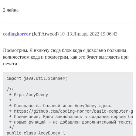
2 лайка
codinghorror
(Jeff Atwood)
10
13.Январь.2022 19:06:43
Посмотрим. Я включу сюда блок кода с довольно большим
количеством кода и посмотрим, как это будет выглядеть при
печати:
import java.util.Scanner;

/**

 * Игра AceyDucey

 * 

 * Основано на базовой игре AceyDucey здесь

 * https://github.com/coding-horror/basic-computer-ga
 * Примечание: Идея заключалась в создании версии баз
 * новых функций — не добавлен дополнительный текст, 
 */

public class AceyDucey {
