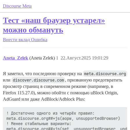
Discourse Meta
Тест «наш браузер устарел»
можно обмануть
Внести вклад
Ошибка
Aneta_Zelek
(Aneta Zelek)
1
22.Август.2025 19:01:29
Я заметил, что последнюю проверку на
meta.discourse.org
или
discover.discourse.com
, призванную предотвратить
просмотр страниц в современном режиме (например, в
Firefox 115.27.0), можно обойти с помощью uBlock Origin,
AdGuard или даже AdBlock/Adblock Plus:
! Достаточно одного из четырёх правил:

meta.discourse.org##+js(aopw, unsupportedBrowser)

! Менее стабильные варианты:

meta.discourse.org##+js(set, unsupportedBrowser, undef