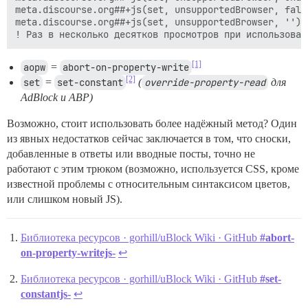
meta.discourse.org##+js(set, unsupportedBrowser, false
meta.discourse.org##+js(set, unsupportedBrowser, '')

[1]
aopw
=
abort-on-property-write
[2]
set
=
set-constant
(
override-property-read
для
AdBlock и ABP)
Возможно, стоит использовать более надёжный метод? Один
из явных недостатков сейчас заключается в том, что сноски,
добавленные в ответы или вводные посты, точно не
работают с этим трюком (возможно, используется CSS, кроме
известной проблемы с относительным синтаксисом цветов,
или слишком новый JS).
Библиотека ресурсов · gorhill/uBlock Wiki · GitHub
#abort-
on-property-writejs-
↩︎
Библиотека ресурсов · gorhill/uBlock Wiki · GitHub
#set-
constantjs-
↩︎