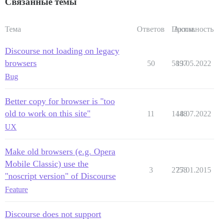
Связанные темы
Тема
Ответов
Просм.
Активность
Discourse not loading on legacy
browsers
50
5897
13.05.2022
Bug
Better copy for browser is "too
old to work on this site"
11
1448
18.07.2022
UX
Make old browsers (e.g. Opera
Mobile Classic) use the
3
2758
27.01.2015
"noscript version" of Discourse
Feature
Discourse does not support