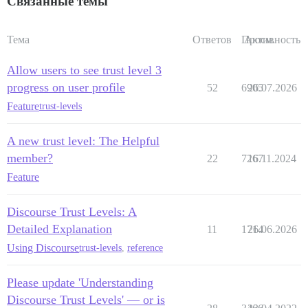
Связанные темы
Тема
Ответов
Просм.
Активность
Allow users to see trust level 3
progress on user profile
52
6905
26.07.2026
Feature
trust-levels
A new trust level: The Helpful
member?
22
7267
16.11.2024
Feature
Discourse Trust Levels: A
Detailed Explanation
11
1714
26.06.2026
Using Discourse
trust-levels
,
reference
Please update 'Understanding
Discourse Trust Levels' — or is