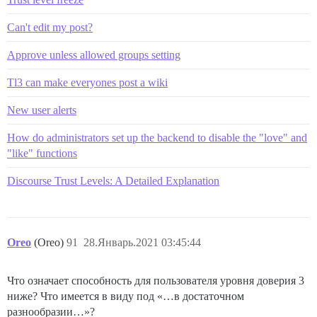
Can't edit my post?
Approve unless allowed groups setting
Tl3 can make everyones post a wiki
New user alerts
How do administrators set up the backend to disable the "love" and
"like" functions
Discourse Trust Levels: A Detailed Explanation
Oreo
(Oreo)
91
28.Январь.2021 03:45:44
Что означает способность для пользователя уровня доверия 3
ниже? Что имеется в виду под «…в достаточном
разнообразии…»?