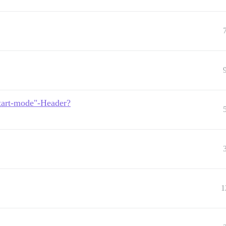
start-mode"-Header?
1