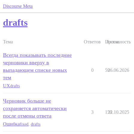
Discourse Meta
drafts
Тема
Ответов
Просм.
Активность
Всегда показывать последние
черновики вверху в
выпадающем списке новых
0
59
26.06.2026
тем
UX
drafts
Черновик больше не
сохраняется автоматически
3
159
22.10.2025
после отмены ответа
Ошибка
fixed
,
drafts