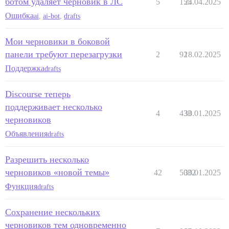
ботом удаляет черновик в ЛС
5
155
24.04.2025
Ошибка
ai
,
ai-bot
,
drafts
Мои черновики в боковой
панели требуют перезагрузки
2
92
18.02.2025
Поддержка
drafts
Discourse теперь
поддерживает несколько
4
433
30.01.2025
черновиков
Объявления
drafts
Разрешить несколько
черновиков «новой темы»
42
5032
30.01.2025
Функция
drafts
Сохранение нескольких
черновиков тем одновременно