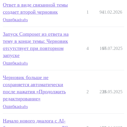
Ответ в виде связанной темы
создает второй черновик
1
94
11.02.2026
Ошибка
drafts
Запуск Composer из ответа на
тему в конце темы: Черновик
отсутствует при повторном
4
167
16.07.2025
запуске
Ошибка
drafts
Черновик больше не
сохраняется автоматически
после нажатия «Продолжить
2
233
26.05.2025
редактирование»
Ошибка
drafts
Начало нового диалога с AI-