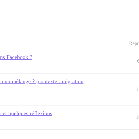
Répo
ions Facebook ?
 un mélange ? (contexte : migration
1
 et quelques réflexions
1