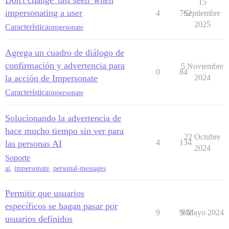
Don't change 'last seen' when
15
impersonating a user
4
762
Septiembre
2025
Característica
impersonate
Agrega un cuadro de diálogo de
confirmación y advertencia para
5 Noviembre
0
84
la acción de Impersonate
2024
Característica
impersonate
Solucionando la advertencia de
hace mucho tiempo sin ver para
22 Octubre
4
134
las personas AI
2024
Soporte
ai
,
impersonate
,
personal-messages
Permitir que usuarios
específicos se hagan pasar por
9
982
5 Mayo 2024
usuarios definidos