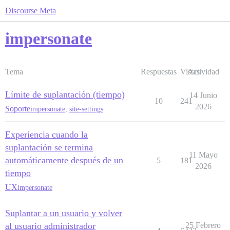
Discourse Meta
impersonate
Tema
Respuestas
Vistas
Actividad
Límite de suplantación (tiempo)
14 Junio
10
241
2026
Soporte
impersonate
,
site-settings
Experiencia cuando la
suplantación se termina
11 Mayo
automáticamente después de un
5
181
2026
tiempo
UX
impersonate
Suplantar a un usuario y volver
al usuario administrador
25 Febrero