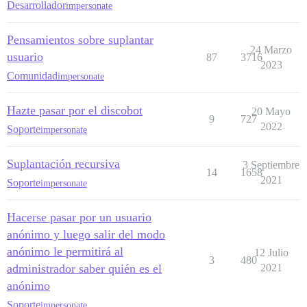
Desarrollador
impersonate
Pensamientos sobre suplantar
24 Marzo
usuario
87
3716
2023
Comunidad
impersonate
Hazte pasar por el discobot
20 Mayo
9
727
2022
Soporte
impersonate
Suplantación recursiva
3 Septiembre
14
1658
2021
Soporte
impersonate
Hacerse pasar por un usuario
anónimo y luego salir del modo
anónimo le permitirá al
12 Julio
3
480
administrador saber quién es el
2021
anónimo
Soporte
impersonate