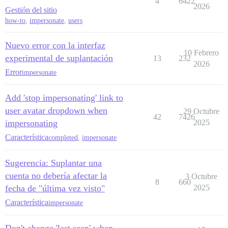
4
6422
2026
Gestión del sitio
how-to
,
impersonate
,
users
Nuevo error con la interfaz
10 Febrero
experimental de suplantación
13
232
2026
Error
impersonate
Add 'stop impersonating' link to
user avatar dropdown when
29 Octubre
42
7426
impersonating
2025
Característica
completed
,
impersonate
Sugerencia: Suplantar una
cuenta no debería afectar la
3 Octubre
8
660
fecha de "última vez visto"
2025
Característica
impersonate