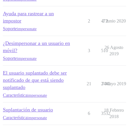
Ayuda para rastrear a un
impostor
2
472
2 Junio 2020
Soporte
impersonate
¿Desimpersonar a un usuario en
26 Agosto
móvil?
3
510
2019
Soporte
impersonate
El usuario suplantado debe ser
notificado de que está siendo
21
2442
7 Mayo 2019
suplantado
Característica
impersonate
Suplantación de usuario
18 Febrero
6
3532
2018
Característica
impersonate