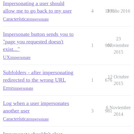
Impersonating a user should
allow me to go back to my user
4
1895
3 Julio 2016
Característica
impersonate
Impersonate button sends you to
23
"page you requested doesn't
1
907
Noviembre
exist..."
2015
UX
impersonate
Subfolders - after impersonating
12 Octubre
redirected to the wrong URL
1
676
2015
Error
impersonate
Log when a user impersonates
6 Noviembre
another user
3
981
2014
Característica
impersonate