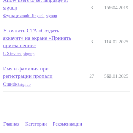
Allow users to set language at
signup
3
1557
10.04.2019
Функция
multi-lingual
,
signup
Уточнить CTA «Создать
аккаунт» на экране «Принять
3
114
12.02.2025
приглашение»
UX
invites
,
signup
Имя и фамилия при
регистрации пропали
27
552
08.01.2025
Ошибка
signup
Главная
Категории
Рекомендации