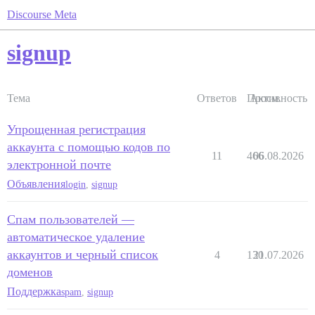
Discourse Meta
signup
Тема
Ответов
Просм.
Активность
Упрощенная регистрация
аккаунта с помощью кодов по
11
466
06.08.2026
электронной почте
Объявления
login
,
signup
Спам пользователей —
автоматическое удаление
аккаунтов и черный список
4
130
21.07.2026
доменов
Поддержка
spam
,
signup