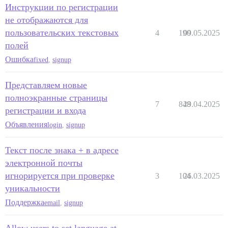
Инструкции по регистрации
не отображаются для
пользовательских текстовых
4
190
09.05.2025
полей
Ошибка
fixed
,
signup
Представляем новые
полноэкранные страницы
7
848
29.04.2025
регистрации и входа
Объявления
login
,
signup
Текст после знака + в адресе
электронной почты
игнорируется при проверке
3
104
26.03.2025
уникальности
Поддержка
email
,
signup