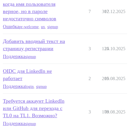
когда имя пользователя
верное, но в пароле
7
307
12.12.2025
недостаточно символов
Ошибка
pr-welcome
,
ux
,
signup
Добавить вводный текст на
страницу регистрации
3
124
25.10.2025
Поддержка
signup
OIDC для LinkedIn не
работает
2
205
10.08.2025
Поддержка
login
,
signup
Требуется аккаунт LinkedIn
или GitHub для перехода с
3
178
09.08.2025
TL0 на TL1. Возможно?
Поддержка
signup