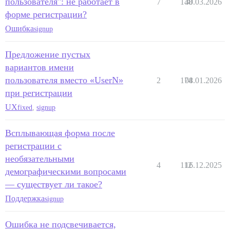
пользователя": не работает в
7
148
30.03.2026
форме регистрации?
Ошибка
signup
Предложение пустых
вариантов имени
пользователя вместо «UserN»
2
174
08.01.2026
при регистрации
UX
fixed
,
signup
Всплывающая форма после
регистрации с
необязательными
4
112
16.12.2025
демографическими вопросами
— существует ли такое?
Поддержка
signup
Ошибка не подсвечивается,