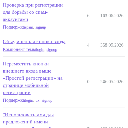
Проверка при регистрации
для борьбы со спам-
6
153
02.06.2026
аккаунтами
Поддержка
spam
,
signup
Объединенная кнопка входа
4
358
15.05.2026
Компонент темы
login
,
signup
Переместить кнопки
внешнего входа выше
«Простой регистрации» на
0
54
06.05.2026
странице мобильной
регистрации
Поддержка
login
,
ux
,
signup
"Использовать имя для
предложений имени