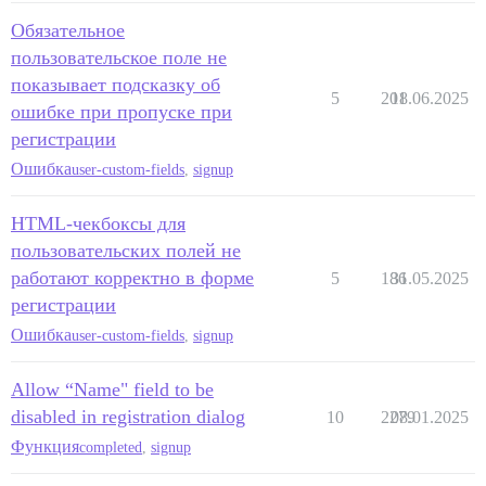
Обязательное
пользовательское поле не
показывает подсказку об
5
201
18.06.2025
ошибке при пропуске при
регистрации
Ошибка
user-custom-fields
,
signup
HTML-чекбоксы для
пользовательских полей не
работают корректно в форме
5
186
31.05.2025
регистрации
Ошибка
user-custom-fields
,
signup
Allow “Name" field to be
disabled in registration dialog
10
2279
08.01.2025
Функция
completed
,
signup