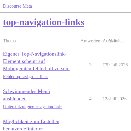
Discourse Meta
top-navigation-links
Thema
Antworten
Aufrufe
Aktivität
Eigenes Top-Navigationslink-
Element scheint auf
3
120
17. Juli 2026
Mobilgeräten fehlerhaft zu sein
Fehler
top-navigation-links
Schwimmendes Menü
ausblenden
4
128
2. Juli 2026
Unterstützung
top-navigation-links
Möglichkeit zum Erstellen
benutzerdefinierter