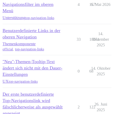
Navigationsfilter im oberen
4
157
6. Mai 2026
Menü
Unterstützung
top-navigation-links
Benutzerdefinierte Links in der
14.
oberen Navigation
33
18651
Dezember
Themenkomponente
2025
official
,
top-navigation-links
"Neu"-Themen-Tooltip-Text
ändert sich nicht mit den Dauer-
14. Oktober
0
68
Einstellungen
2025
UX
top-navigation-links
Der erste benutzerdefinierte
Top-Navigationslink wird
26. Juni
fälschlicherweise als ausgewählt
2
122
2025
angezeigt