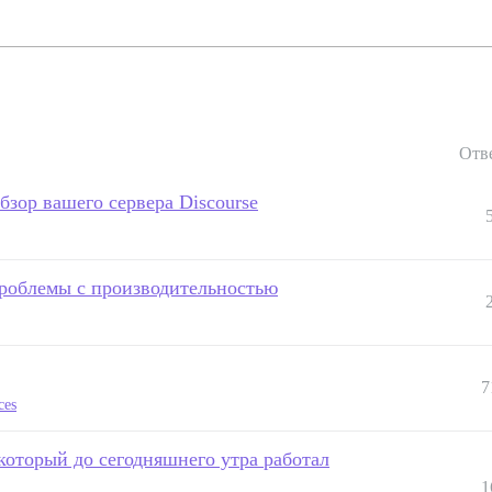
Отв
обзор вашего сервера Discourse
проблемы с производительностью
7
ces
который до сегодняшнего утра работал
1