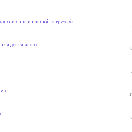
тансов с интенсивной загрузкой
оизводительностью
ума
1
а