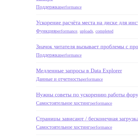
Поддержка
performance
Ускорение расчёта места на диске для инс
Функция
performance
,
uploads
,
completed
Значок читателя вызывает проблемы с пр
Поддержка
performance
Медленные запросы в Data Explorer
Данные и отчетность
performance
Нужны советы по ускорению работы фор
Самостоятельное хостинг
performance
Страницы зависают / бесконечная загрузк
Самостоятельное хостинг
performance