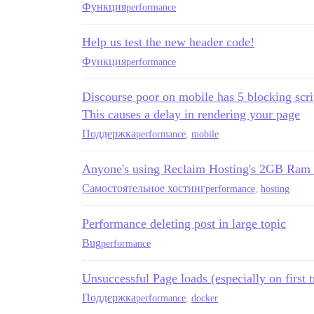
Функция
performance
Help us test the new header code!
Функция
performance
Discourse poor on mobile has 5 blocking scri
This causes a delay in rendering your page
Поддержка
performance
,
mobile
Anyone's using Reclaim Hosting's 2GB Ram 
Самостоятельное хостинг
performance
,
hosting
Performance deleting post in large topic
Bug
performance
Unsuccessful Page loads (especially on first t
Поддержка
performance
,
docker