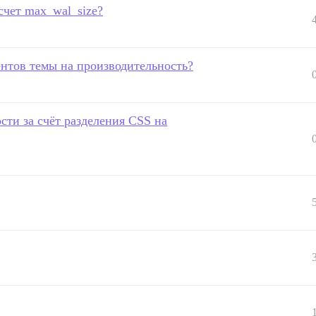
счет max_wal_size?
ентов темы на производительность?
ти за счёт разделения CSS на