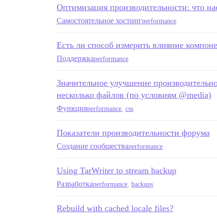
Оптимизация производительности: что на
Самостоятельное хостинг
performance
Есть ли способ измерить влияние компон
Поддержка
performance
Значительное улучшение производительнос
несколько файлов (по условиям @media)
Функция
performance
,
css
Показатели производительности форума
Создание сообщества
performance
Using TarWriter to stream backup
Разработка
performance
,
backups
Rebuild with cached locale files?