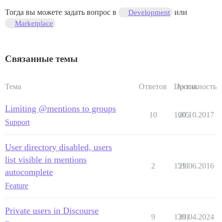
Тогда вы можете задать вопрос в
или
Development
Marketplace
Связанные темы
Тема
Ответов
Просм.
Активность
Limiting @mentions to groups
10
1605
20.10.2017
Support
User directory disabled, users
list visible in mentions
2
1511
29.06.2016
autocomplete
Feature
Private users in Discourse
9
1301
29.04.2024