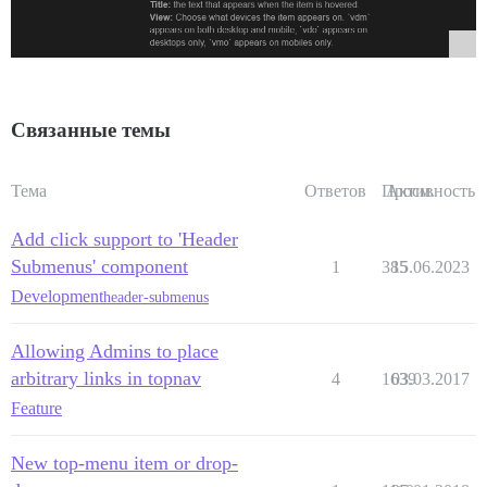
Связанные темы
Тема
Ответов
Просм.
Активность
Add click support to 'Header
Submenus' component
1
385
15.06.2023
Development
header-submenus
Allowing Admins to place
arbitrary links in topnav
4
1639
03.03.2017
Feature
New top-menu item or drop-