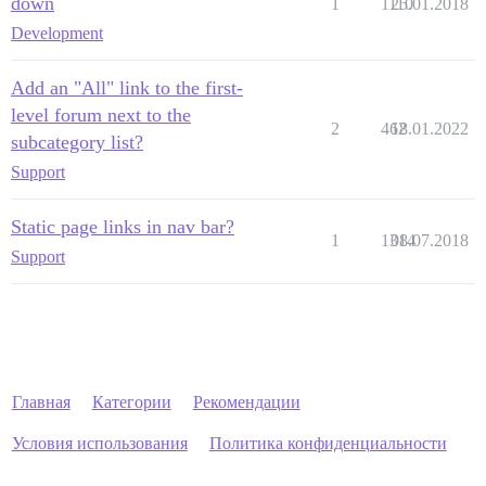
down
1
1110
25.01.2018
Development
Add an "All" link to the first-
level forum next to the
2
462
18.01.2022
subcategory list?
Support
Static page links in nav bar?
1
1314
08.07.2018
Support
Главная
Категории
Рекомендации
Условия использования
Политика конфиденциальности