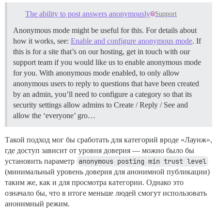
The ability to post answers anonymously
Support
Anonymous mode might be useful for this. For details about
how it works, see:
Enable and configure anonymous mode
. If
this is for a site that’s on our hosting, get in touch with our
support team if you would like us to enable anonymous mode
for you. With anonymous mode enabled, to only allow
anonymous users to reply to questions that have been created
by an admin, you’ll need to configure a category so that its
security settings allow admins to Create / Reply / See and
allow the ‘everyone’ gro…
Такой подход мог бы сработать для категорий вроде «Лаунж»,
где доступ зависит от уровня доверия — можно было бы
установить параметр
anonymous posting min trust level
(минимальный уровень доверия для анонимной публикации)
таким же, как и для просмотра категории. Однако это
означало бы, что в итоге меньше людей смогут использовать
анонимный режим.