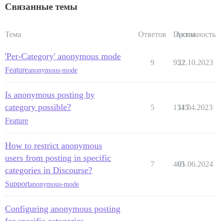
Связанные темы
Тема
Ответов
Просм.
Активность
'Per-Category' anonymous mode
9
952
22.10.2023
Feature
anonymous-mode
Is anonymous posting by
category possible?
5
1345
11.04.2023
Feature
How to restrict anonymous
users from posting in specific
7
465
01.06.2024
categories in Discourse?
Support
anonymous-mode
Configuring anonymous posting