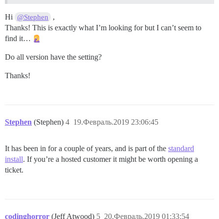
Hi
,
@Stephen
Thanks! This is exactly what I’m looking for but I can’t seem to
find it…
Do all version have the setting?
Thanks!
Stephen
(Stephen)
4
19.Февраль.2019 23:06:45
It has been in for a couple of years, and is part of the
standard
install
. If you’re a hosted customer it might be worth opening a
ticket.
codinghorror
(Jeff Atwood)
5
20.Февраль.2019 01:33:54