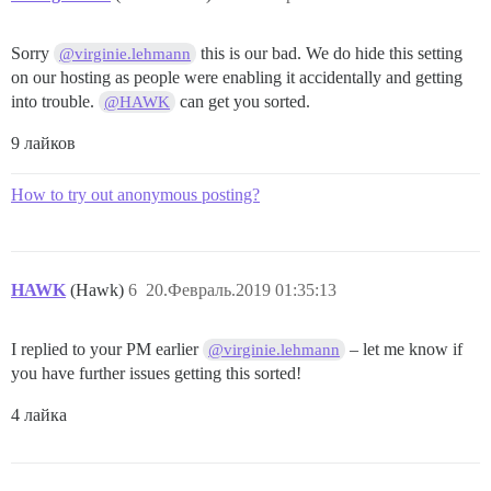
Sorry
this is our bad. We do hide this setting
@virginie.lehmann
on our hosting as people were enabling it accidentally and getting
into trouble.
can get you sorted.
@HAWK
9 лайков
How to try out anonymous posting?
HAWK
(Hawk)
6
20.Февраль.2019 01:35:13
I replied to your PM earlier
– let me know if
@virginie.lehmann
you have further issues getting this sorted!
4 лайка