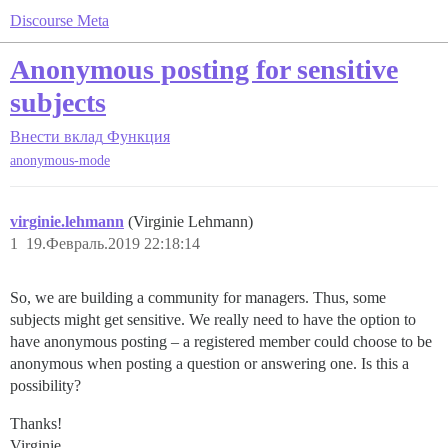
Discourse Meta
Anonymous posting for sensitive
subjects
Внести вклад
Функция
anonymous-mode
virginie.lehmann
(Virginie Lehmann)
1
19.Февраль.2019 22:18:14
So, we are building a community for managers. Thus, some
subjects might get sensitive. We really need to have the option to
have anonymous posting – a registered member could choose to be
anonymous when posting a question or answering one. Is this a
possibility?
Thanks!
Virginie