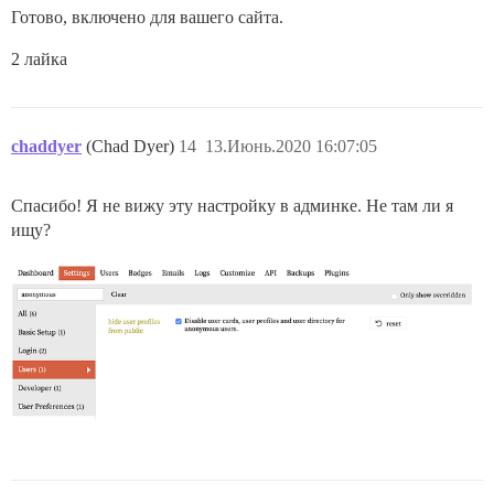
Готово, включено для вашего сайта.
2 лайка
chaddyer
(Chad Dyer)
14
13.Июнь.2020 16:07:05
Спасибо! Я не вижу эту настройку в админке. Не там ли я
ищу?