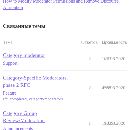
How to Modify Moderator Permissions and Remove Discourse
Attribution
Связанные темы
Тема
Ответов
Просм.
Активность
Category moderator
2
1023
25.08.2020
Support
Category-Specific Moderators,
phase 2 RFC
2
4558
05.08.2020
Feature
rfc
,
completed
,
category-moderators
Category Group
Review/Moderation
1
19029
10.08.2020
Announcements