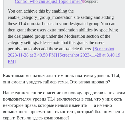
Control who can adjust Topic Timer?
Support
You can achieve this by enabling the
enable_category_group_moderation site setting and adding
these TL4 non-staff users to your designated group.You can
then grant these users extra moderation abilities by specifying
the designated group under the Moderation section of the
category settings. Please note that this grants the users
permission to also add these auto-delete timers.
[Screenshot
2023-11-28 at 3.40.50 PM]
[Screenshot 2023-11-28 at 3.40.19
PM]
Как только мы назначили этим пользователям уровень TL4,
они смогли увидеть таймер темы. Это запланировано?
Наше единственное опасение по поводу предоставления этим
пользователям уровня TL4 заключается в том, что у них есть
некоторые права, которые нельзя изменить — а именно
возможность просматривать контент, который был помечен и
скрыт. Есть ли здесь компромисс?