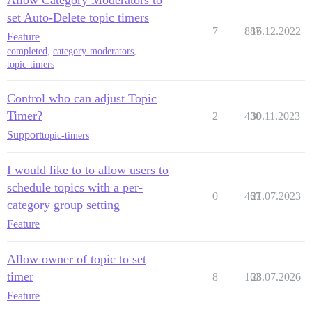
Allow Category Moderators to
set Auto-Delete topic timers
7
887
16.12.2022
Feature
completed
,
category-moderators
,
topic-timers
Control who can adjust Topic
Timer?
2
430
30.11.2023
Support
topic-timers
I would like to to allow users to
schedule topics with a per-
0
467
21.07.2023
category group setting
Feature
Allow owner of topic to set
timer
8
163
28.07.2026
Feature