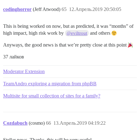
codinghorror
(Jeff Atwood)
65
12.Апрель.2019 20:50:05
This is being worked on now, but as predicted, it was “months” of
high impact, high risk work by
and others
@eviltrout
Anyways, the good news is that we’re pretty close at this point
37 лайков
Moderator Extension
TeamAndro exploring a migration from phpBB
Multisite for small collection of sites for a family?
Cozdabuch
(cosmo)
66
13.Апрель.2019 04:19:22
Stellar news. Thanks, this will be very useful