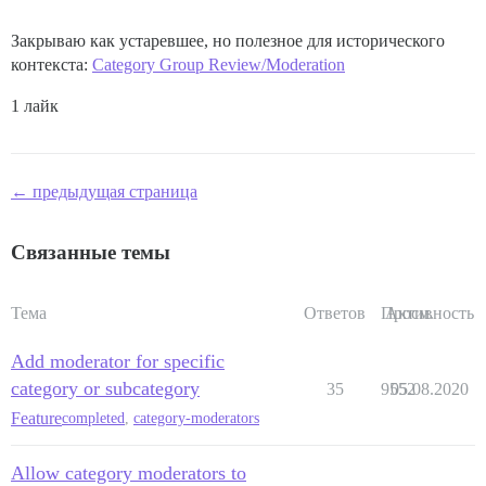
Закрываю как устаревшее, но полезное для исторического
контекста:
Category Group Review/Moderation
1 лайк
← предыдущая страница
Связанные темы
Тема
Ответов
Просм.
Активность
Add moderator for specific
category or subcategory
35
9552
05.08.2020
Feature
completed
,
category-moderators
Allow category moderators to