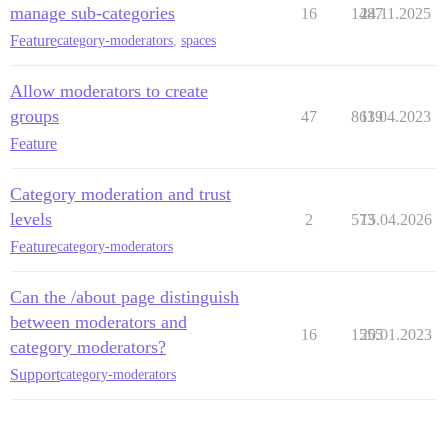
manage sub-categories
16
1487
24.11.2025
Feature
category-moderators
,
spaces
Allow moderators to create
groups
47
8639
11.04.2023
Feature
Category moderation and trust
levels
2
573
15.04.2026
Feature
category-moderators
Can the /about page distinguish
between moderators and
16
1555
20.01.2023
category moderators?
Support
category-moderators