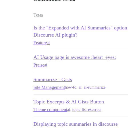
Тема
Is the "Expanded with AI Summaries" option in
Discourse AI plugin?
Feature
ai
AI Usage page is awesome :heart_eyes:
Praise
ai
Summarize - Gists
Site Management
how-to
,
ai
,
ai-summarize
Topic Excerpts & AI Gists Button
Theme component
ai
,
topic-list-excerpts
Displaying topic summaries in discourse