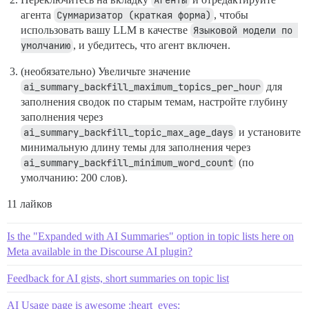
Агенты
агента
Суммаризатор (краткая форма)
, чтобы
использовать вашу LLM в качестве
Языковой модели по 
умолчанию
, и убедитесь, что агент включен.
(необязательно) Увеличьте значение
ai_summary_backfill_maximum_topics_per_hour
для
заполнения сводок по старым темам, настройте глубину
заполнения через
ai_summary_backfill_topic_max_age_days
и установите
минимальную длину темы для заполнения через
ai_summary_backfill_minimum_word_count
(по
умолчанию: 200 слов).
11 лайков
Is the "Expanded with AI Summaries" option in topic lists here on
Meta available in the Discourse AI plugin?
Feedback for AI gists, short summaries on topic list
AI Usage page is awesome :heart_eyes: