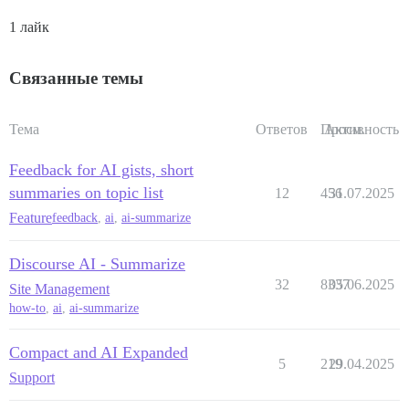
1 лайк
Связанные темы
Тема
Ответов
Просм.
Активность
Feedback for AI gists, short
summaries on topic list
12
456
31.07.2025
Feature
feedback
,
ai
,
ai-summarize
Discourse AI - Summarize
32
8337
05.06.2025
Site Management
how-to
,
ai
,
ai-summarize
Compact and AI Expanded
5
219
29.04.2025
Support