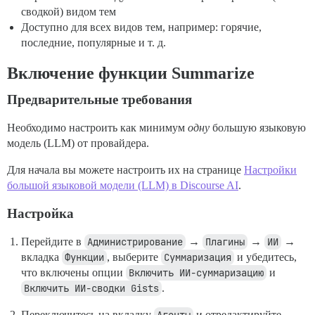
сводкой) видом тем
Доступно для всех видов тем, например: горячие,
последние, популярные и т. д.
Включение функции Summarize
Предварительные требования
Необходимо настроить как минимум
одну
большую языковую
модель (LLM) от провайдера.
Для начала вы можете настроить их на странице
Настройки
большой языковой модели (LLM) в Discourse AI
.
Настройка
Перейдите в
Администрирование
→
Плагины
→
ИИ
→
вкладка
Функции
, выберите
Суммаризация
и убедитесь,
что включены опции
Включить ИИ-суммаризацию
и
Включить ИИ-сводки Gists
.
Переключитесь на вкладку
и отредактируйте