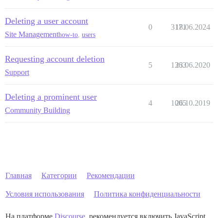
Deleting a user account
0
3171
18.06.2024
Site Management
how-to
,
users
Requesting account deletion
5
1363
23.06.2020
Support
Deleting a prominent user
4
1005
26.10.2019
Community Building
Главная
Категории
Рекомендации
Условия использования
Политика конфиденциальности
На платформе
Discourse
, рекомендуется включить JavaScript