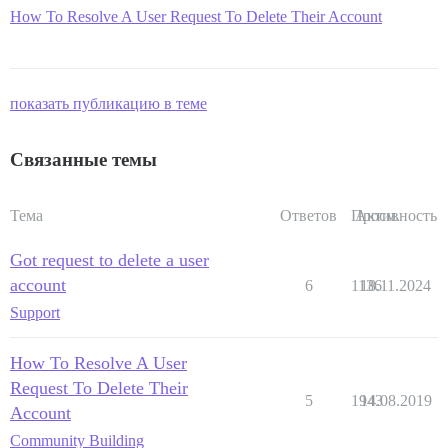
How To Resolve A User Request To Delete Their Account
показать публикацию в теме
Связанные темы
Тема
Ответов
Просм.
Активность
Got request to delete a user
account
6
1136
18.11.2024
Support
How To Resolve A User
Request To Delete Their
5
1943
14.08.2019
Account
Community Building