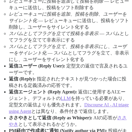
レビューキューに投稿を追加して投稿を削除
— レビュー
キューに送信し、投稿をソフト削除する
レビューキューに投稿を追加、投稿を削除、ユーザーを
サイレント化
— レビューキューに送信し、投稿をソフト
削除し、ユーザーをサイレント化する
スパムとしてフラグを立てて投稿を非表示
— スパムとし
てフラグを立てて非表示にする
スパムとしてフラグを立て、投稿を非表示にし、ユーザ
ーをサイレント化
— スパムとしてフラグを立て、非表示
にし、ユーザーをサイレント化する
返信ユーザー (Reply User):
定型文の返信で言及されるユ
ーザーです。
返信 (Reply):
指定されたテキストが見つかった場合に投
稿される定義済みの応答です。
返信エージェント (Reply Agent):
返信に使用するAIエー
ジェント。デフォルトの
LLM
を持っている必要があり、
定型文の返信よりも優先されます。
Discourse AI - AI triage
using Agent
とは異なり、条件付きで返信します。
ささやきとして返信 (Reply as Whisper):
AIの応答が
ささ
やき
として表示されるかどうか。
PM経由で作成者に通知 (Notify author via PM):
投稿がキ