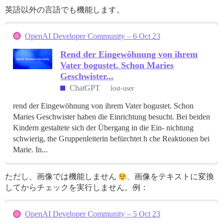
英語以外の言語でも機能します。
OpenAI Developer Community – 6 Oct 23
Rend der Eingewöhnung von ihrem
Vater bogustet. Schon Maries
Geschwister...
ChatGPT
lost-user
rend der Eingewöhnung von ihrem Vater bogustet. Schon
Maries Geschwister haben die Einrichtung besucht. Bei beiden
Kindern gestaltete sich der Übergang in die Ein- nichtung
schwierig, the Gruppenleiterin befürchtet h che Reaktionen bei
Marie. In...
ただし、画像では機能しません
、画像をテキストに変換
してからチェックを実行しません。例：
OpenAI Developer Community – 5 Oct 23