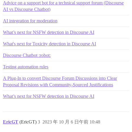
Advice on a support bot for a technical support forum (Discourse
AI vs Discourse Chatbot)
AI integration for moderation
What’s next for NSFW detection in Discourse AI
What's next for Toxicity detection in Discourse AI
Discourse Chatbot :robot:
Testing automation rules
A Plug-In to convert Discourse Forum Discussions into Clear
Proposal Revisions with Community-Sourced Justifications
What’s next for NSFW detection in Discourse AI
EricGT
(EricGT)
3
2023 年 10 月 6 日午前 10:48