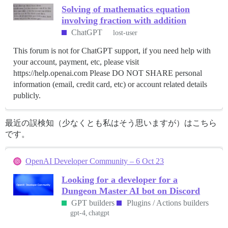
Solving of mathematics equation
involving fraction with addition
ChatGPT
lost-user
This forum is not for ChatGPT support, if you need help with
your account, payment, etc, please visit
https://help.openai.com Please DO NOT SHARE personal
information (email, credit card, etc) or account related details
publicly.
最近の誤検知（少なくとも私はそう思いますが）はこちら
です。
OpenAI Developer Community – 6 Oct 23
Looking for a developer for a
Dungeon Master AI bot on Discord
GPT builders
Plugins / Actions builders
gpt-4
chatgpt