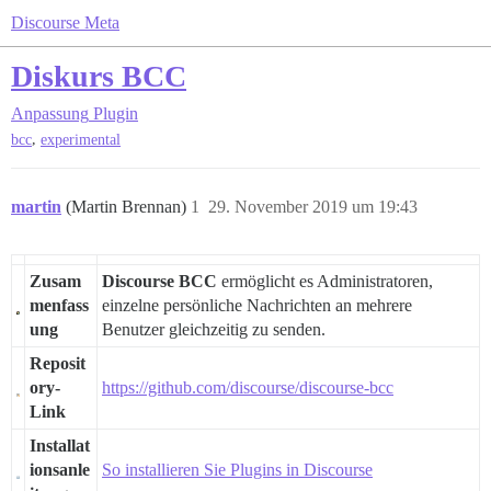
Discourse Meta
Diskurs BCC
Anpassung
Plugin
,
bcc
experimental
martin
(Martin Brennan)
1
29. November 2019 um 19:43
Zusam
Discourse BCC
ermöglicht es Administratoren,
menfass
einzelne persönliche Nachrichten an mehrere
ung
Benutzer gleichzeitig zu senden.
Reposit
ory-
https://github.com/discourse/discourse-bcc
Link
Installat
ionsanle
So installieren Sie Plugins in Discourse