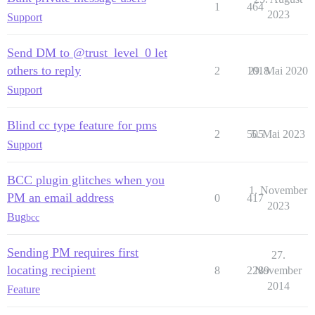
1
464
2023
Support
Send DM to @trust_level_0 let
others to reply
2
1018
29. Mai 2020
Support
Blind cc type feature for pms
2
505
5. Mai 2023
Support
BCC plugin glitches when you
1. November
PM an email address
0
417
2023
Bug
bcc
Sending PM requires first
27.
locating recipient
8
2289
November
2014
Feature