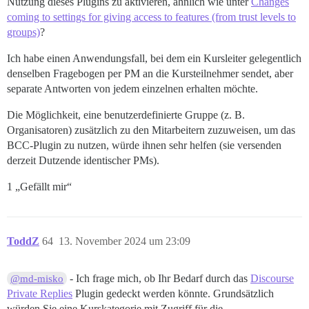
Nutzung dieses Plugins zu aktivieren, ähnlich wie unter
Changes
coming to settings for giving access to features (from trust levels to
groups)
?
Ich habe einen Anwendungsfall, bei dem ein Kursleiter gelegentlich
denselben Fragebogen per PM an die Kursteilnehmer sendet, aber
separate Antworten von jedem einzelnen erhalten möchte.
Die Möglichkeit, eine benutzerdefinierte Gruppe (z. B.
Organisatoren) zusätzlich zu den Mitarbeitern zuzuweisen, um das
BCC-Plugin zu nutzen, würde ihnen sehr helfen (sie versenden
derzeit Dutzende identischer PMs).
1 „Gefällt mir“
ToddZ
64
13. November 2024 um 23:09
- Ich frage mich, ob Ihr Bedarf durch das
Discourse
@md-misko
Private Replies
Plugin gedeckt werden könnte. Grundsätzlich
würden Sie eine Kurskategorie mit Zugriff für die