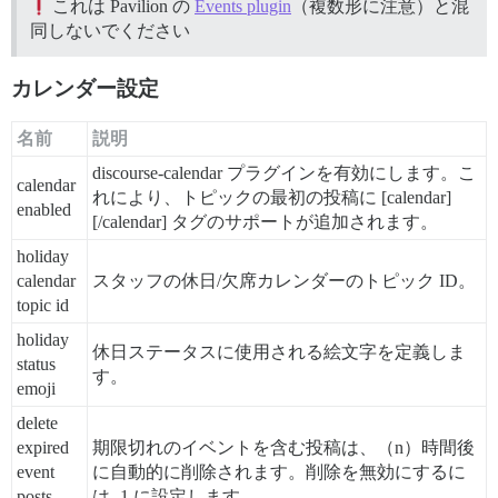
これは Pavilion の
Events plugin
（複数形に注意）と混
同しないでください
カレンダー設定
名前
説明
discourse-calendar プラグインを有効にします。こ
calendar
れにより、トピックの最初の投稿に [calendar]
enabled
[/calendar] タグのサポートが追加されます。
holiday
calendar
スタッフの休日/欠席カレンダーのトピック ID。
topic id
holiday
休日ステータスに使用される絵文字を定義しま
status
す。
emoji
delete
expired
期限切れのイベントを含む投稿は、（n）時間後
event
に自動的に削除されます。削除を無効にするに
posts
は -1 に設定します。