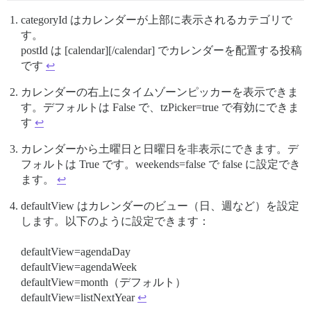
categoryId はカレンダーが上部に表示されるカテゴリで
す。
postId は [calendar][/calendar] でカレンダーを配置する投稿
です
↩︎
カレンダーの右上にタイムゾーンピッカーを表示できま
す。デフォルトは False で、tzPicker=true で有効にできま
す
↩︎
カレンダーから土曜日と日曜日を非表示にできます。デ
フォルトは True です。weekends=false で false に設定でき
ます。
↩︎
defaultView はカレンダーのビュー（日、週など）を設定
します。以下のように設定できます：
defaultView=agendaDay
defaultView=agendaWeek
defaultView=month（デフォルト）
defaultView=listNextYear
↩︎