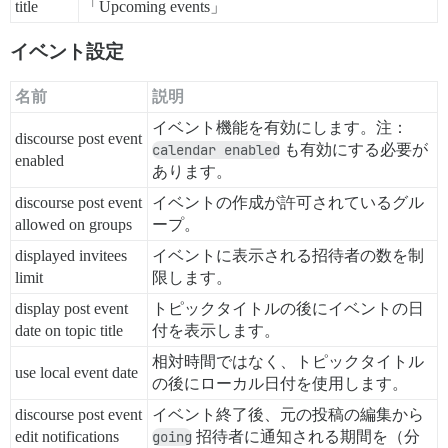
title
「Upcoming events」
イベント設定
名前
説明
イベント機能を有効にします。注：
discourse post event
calendar enabled
も有効にする必要が
enabled
あります。
discourse post event
イベントの作成が許可されているグル
allowed on groups
ープ。
displayed invitees
イベントに表示される招待者の数を制
limit
限します。
display post event
トピックタイトルの後にイベントの日
date on topic title
付を表示します。
相対時間ではなく、トピックタイトル
use local event date
の後にローカル日付を使用します。
discourse post event
イベント終了後、元の投稿の編集から
edit notifications
going
招待者に通知される期間を（分