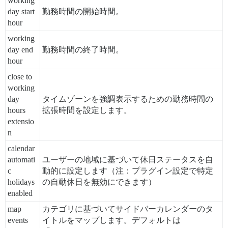
working
day start
勤務時間の開始時間。
hour
working
day end
勤務時間の終了時間。
hour
close to
working
day
タイムゾーンを強調表示するための勤務時間の
hours
拡張時間を設定します。
extensio
n
calendar
automati
ユーザーの地域に基づいて休日ステータスを自
c
動的に設定します（注：プラグイン設定で特定
holidays
の自動休日を無効にできます）
enabled
map
カテゴリに基づいてサイドバーカレンダーのタ
events
イトルをマップします。デフォルトは