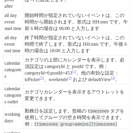
after
all day
開始時間が指定されていないイベントは、この
event
時間から開始されます。形式は HH:mm です。午
start time
前 6 時の場合は 06:00 と入力します
all day
終了時間が指定されていないイベントは、この
event
時間で終了します。形式は HH:mm です。午後 6
end time
時の場合は 18:00 と入力します
カテゴリの上部にカレンダーを表示します。必
calendar
須設定は categoryId と postId です。例：
categorie
[1]
categoryId=6;postId=453
。他の有効な設定：
s
[2]
[3]
[4]
tzPicker
、weekends
および defaultView
。
calendar
カテゴリカレンダーを表示するアウトレットを
categorie
変更できます。
s outlet
勤務日を設定します。投稿の
timezones
タグを
working
使用してグループの空き時間を表示できます。
days
例：
[timezones group=admins][timezones]