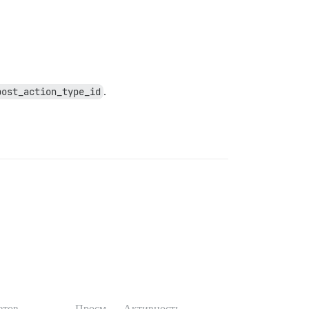
post_action_type_id
.
етов
Просм.
Активность