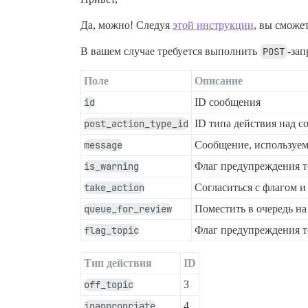
Да, можно! Следуя
этой инструкции
, вы сможет
В вашем случае требуется выполнить
POST
-зап
Поле
Описание
id
ID сообщения
post_action_type_id
ID типа действия над 
message
Сообщение, используем
is_warning
Флаг предупреждения 
take_action
Согласиться с флагом 
queue_for_review
Поместить в очередь н
flag_topic
Флаг предупреждения 
Тип действия
ID
off_topic
3
inappropriate
4