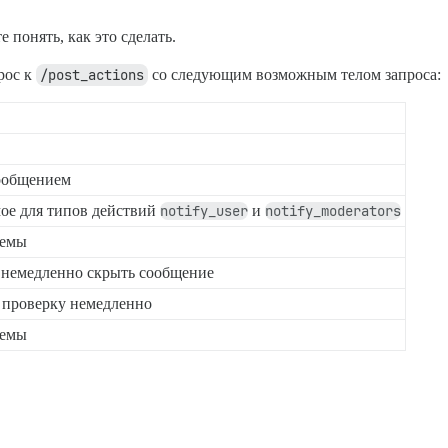
е понять, как это сделать.
рос к
/post_actions
со следующим возможным телом запроса:
сообщением
ое для типов действий
notify_user
и
notify_moderators
темы
и немедленно скрыть сообщение
а проверку немедленно
темы