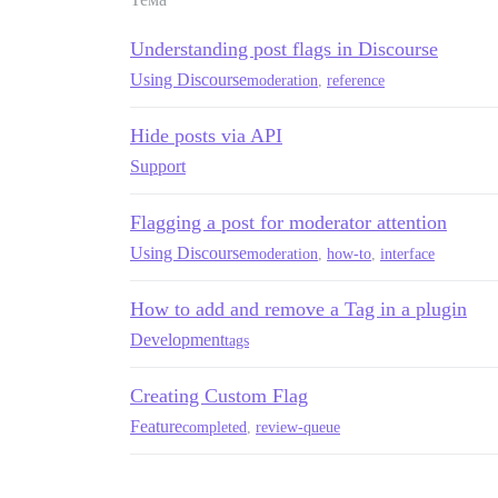
Understanding post flags in Discourse
Using Discourse
moderation
,
reference
Hide posts via API
Support
Flagging a post for moderator attention
Using Discourse
moderation
,
how-to
,
interface
How to add and remove a Tag in a plugin
Development
tags
Creating Custom Flag
Feature
completed
,
review-queue