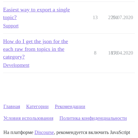
Easiest way to export a single
topic?
13
2751
20.07.2020
Support
How do I get the json for the
each raw from topics in the
8
1856
17.04.2020
category?
Development
Главная
Категории
Рекомендации
Условия использования
Политика конфиденциальности
На платформе
Discourse
, рекомендуется включить JavaScript