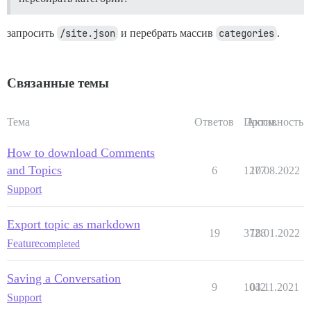
запросить
/site.json
и перебрать массив
categories
.
Связанные темы
Тема
Ответов
Просм.
Активность
How to download Comments
and Topics
6
1277
10.08.2022
Support
Export topic as markdown
19
3728
18.01.2022
Feature
completed
Saving a Conversation
9
1042
03.11.2021
Support