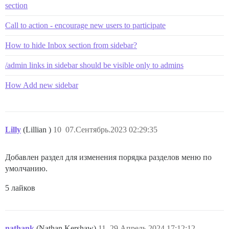
section
Call to action - encourage new users to participate
How to hide Inbox section from sidebar?
/admin links in sidebar should be visible only to admins
How Add new sidebar
Lilly
(Lillian )
10
07.Сентябрь.2023 02:29:35
Добавлен раздел для изменения порядка разделов меню по
умолчанию.
5 лайков
nathank
(Nathan Kershaw)
11
29.Апрель.2024 17:12:12