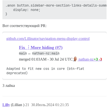
.anon button.sidebar-more-section-links-details-summar
    display: none;

Вот соответствующий PR:
github.com/Lillinator/navigation-menu-display-control
Fix ⋮More hiding (#7)
main
nathan-nz:main
←
merged
01:03AM - 30 Jul 24 UTC
+3
-3
nathan-nz
Adapted to fit new css in core (btn-flat 
deprecated)
3 лайка
Lilly
(Lillian )
21
30.Июль.2024 01:21:35