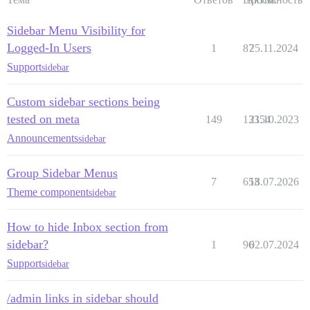
Sidebar Menu Visibility for
Logged-In Users
1
87
25.11.2024
Support
sidebar
Custom sidebar sections being
tested on meta
149
13354
21.10.2023
Announcements
sidebar
Group Sidebar Menus
7
653
18.07.2026
Theme component
sidebar
How to hide Inbox section from
sidebar?
1
96
02.07.2024
Support
sidebar
/admin links in sidebar should