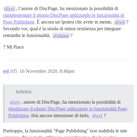
, l’autore di DiscPage, ha menzionato la possibilità di
@syl
riimplementare il plugin DiscPage utilizzando le funzionalità di
Page Publishing
. È ancora un’ipotesi che avete in mente,
?
@syl
Secondo voi, qual è la strada di minor resistenza per integrare
entrambe le funzionalità,
?
@riking
7 Mi Piace
syl
105
16 Novembre 2020, 8:46pm
hellekin:
, autore di DiscPage, ha menzionato la possibilità di
@syl
rilealizzare il plugin DiscPage utilizzando la funzionalità Page
Publishing
. Hai ancora intenzione di farlo,
?
@syl
Purtroppo, la funzionalità “Page Publishing” non soddisfa le mie