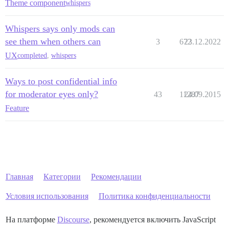
Theme component
whispers
Whispers says only mods can
see them when others can
3
672
23.12.2022
UX
completed
,
whispers
Ways to post confidential info
for moderator eyes only?
43
11287
24.09.2015
Feature
Главная
Категории
Рекомендации
Условия использования
Политика конфиденциальности
На платформе
Discourse
, рекомендуется включить JavaScript