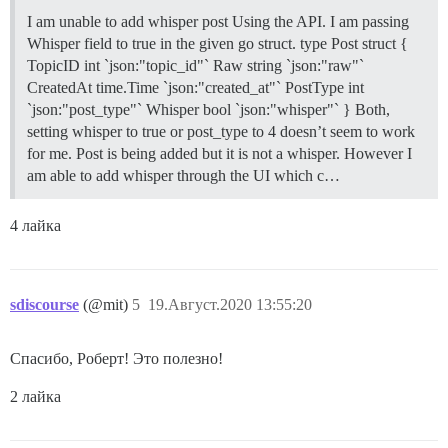
I am unable to add whisper post Using the API. I am passing
Whisper field to true in the given go struct. type Post struct {
TopicID int `json:"topic_id"` Raw string `json:"raw"`
CreatedAt time.Time `json:"created_at"` PostType int
`json:"post_type"` Whisper bool `json:"whisper"` } Both,
setting whisper to true or post_type to 4 doesn’t seem to work
for me. Post is being added but it is not a whisper. However I
am able to add whisper through the UI which c…
4 лайка
sdiscourse
(@mit)
5
19.Август.2020 13:55:20
Спасибо, Роберт! Это полезно!
2 лайка