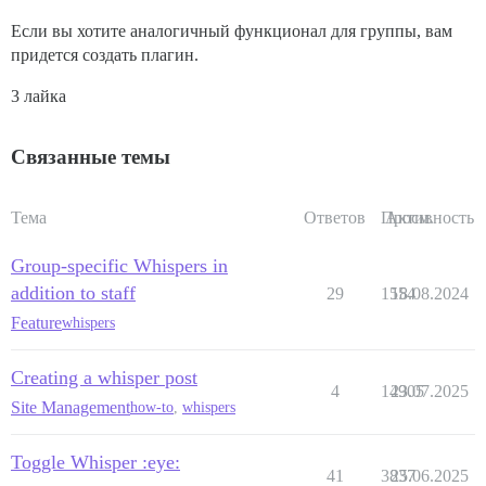
Если вы хотите аналогичный функционал для группы, вам
придется создать плагин.
3 лайка
Связанные темы
Тема
Ответов
Просм.
Активность
Group-specific Whispers in
addition to staff
29
1554
18.08.2024
Feature
whispers
Creating a whisper post
4
14905
23.07.2025
Site Management
how-to
,
whispers
Toggle Whisper :eye:
41
3837
25.06.2025