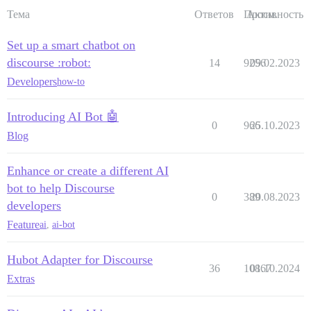
Тема
Ответов
Просм.
Активность
Set up a smart chatbot on
discourse :robot:
14
9256
09.02.2023
Developers
how-to
Introducing AI Bot 🤖
0
966
25.10.2023
Blog
Enhance or create a different AI
bot to help Discourse
0
389
20.08.2023
developers
Feature
ai
,
ai-bot
Hubot Adapter for Discourse
36
10867
01.10.2024
Extras