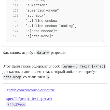
  "a.hashtag",
  "a.mention",
  "a.mention-group",
  "a.onebox",
  `a.inline-onebox`,
  `a.inline-onebox-loading`,
  "a[data-bbcode]",
  "a[data-word]",
Как видно, атрибут
data-*
разрешён.
Этот файл также содержит способ
[wrap=*] текст [/wrap]
для кастомизации элемента, который добавляет атрибут
data-wrap
со значением
*
…
github.com/discourse/discourse
spec/lib/pretty_text_spec.rb
9ffc19ec6