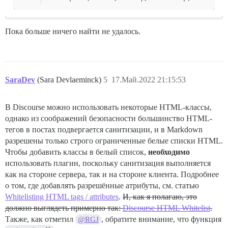
Пока больше ничего найти не удалось.
SaraDev
(Sara Devlaeminck)
5
17.Май.2022 21:15:53
В Discourse можно использовать некоторые HTML-классы,
однако из соображений безопасности большинство HTML-
тегов в постах подвергается санитизации, и в Markdown
разрешены только строго ограниченные белые списки HTML.
Чтобы добавить классы в белый список,
необходимо
использовать плагин, поскольку санитизация выполняется
как на стороне сервера, так и на стороне клиента. Подробнее
о том, где добавлять разрешённые атрибуты, см. статью
Whitelisting HTML tags / attributes
.
И, как я полагаю, это
должно выглядеть примерно так:
Discourse HTML Whitelist
.
Также, как отметил
, обратите внимание, что функция
@RGJ