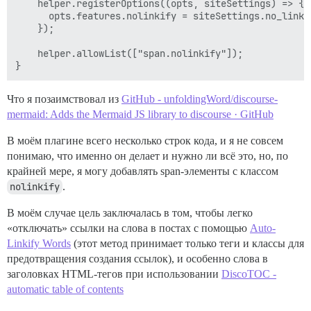
    helper.registerOptions((opts, siteSettings) => {

      opts.features.nolinkify = siteSettings.no_linkif
    });

    helper.allowList(["span.nolinkify"]);

Что я позаимствовал из
GitHub - unfoldingWord/discourse-
mermaid: Adds the Mermaid JS library to discourse · GitHub
В моём плагине всего несколько строк кода, и я не совсем
понимаю, что именно он делает и нужно ли всё это, но, по
крайней мере, я могу добавлять span-элементы с классом
nolinkify
.
В моём случае цель заключалась в том, чтобы легко
«отключать» ссылки на слова в постах с помощью
Auto-
Linkify Words
(этот метод принимает только теги и классы для
предотвращения создания ссылок), и особенно слова в
заголовках HTML-тегов при использовании
DiscoTOC -
automatic table of contents