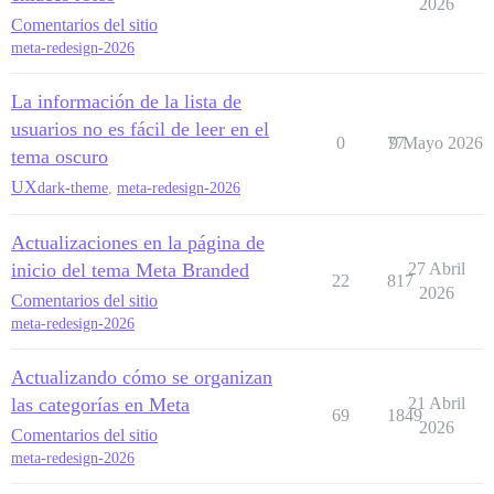
2026
Comentarios del sitio
meta-redesign-2026
La información de la lista de
usuarios no es fácil de leer en el
0
77
9 Mayo 2026
tema oscuro
UX
dark-theme
,
meta-redesign-2026
Actualizaciones en la página de
inicio del tema Meta Branded
27 Abril
22
817
2026
Comentarios del sitio
meta-redesign-2026
Actualizando cómo se organizan
las categorías en Meta
21 Abril
69
1849
2026
Comentarios del sitio
meta-redesign-2026