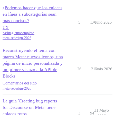
¿Podemos hacer que los enlaces
en línea a subcategorías sean
más concisos?
5
176
5 Julio 2026
UX
hashtag-autocomplete
,
meta-redesign-2026
Reconstruyendo el tema con
marca Meta: nuevos iconos, una
página de inicio personalizada y
26
1112
2 Junio 2026
un primer vistazo a la API de
Blocks
Comentarios del sitio
meta-redesign-2026
La guía 'Creating bug reports
for Discourse on Meta' tiene
31 Mayo
3
94
enlaces rotos