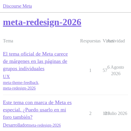
Discourse Meta
meta-redesign-2026
Tema
Respuestas
Vistas
Actividad
El tema oficial de Meta carece
de márgenes en las páginas de
6 Agosto
grupos individuales
1
57
2026
UX
meta-theme-feedback
,
meta-redesign-2026
Este tema con marca de Meta es
especial. ¿Puedo usarlo en mi
2
128
8 Julio 2026
foro también?
Desarrollador
meta-redesign-2026